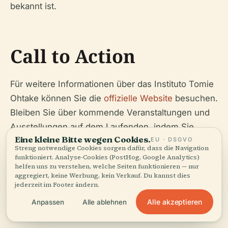
bekannt ist.
Call to Action
Für weitere Informationen über das Instituto Tomie
Ohtake können Sie die
offizielle Website
besuchen.
Bleiben Sie über kommende Veranstaltungen und
Ausstellungen auf dem Laufenden, indem Sie
Eine kleine Bitte wegen Cookies.
EU · DSGVO
ihnen in den sozialen Medien folgen.
Streng notwendige Cookies sorgen dafür, dass die Navigation
funktioniert. Analyse-Cookies (PostHog, Google Analytics)
helfen uns zu verstehen, welche Seiten funktionieren — nur
aggregiert, keine Werbung, kein Verkauf. Du kannst dies
jederzeit im Footer ändern.
Alle akzeptieren
Hören Sie die ganze Geschichte in der App
Anpassen
Alle ablehnen