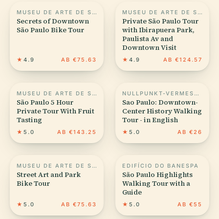
MUSEU DE ARTE DE SÃO PAULO
MUSEU DE ARTE DE SÃO PAULO
Secrets of Downtown
Private São Paulo Tour
São Paulo Bike Tour
with Ibirapuera Park,
Paulista Av and
Downtown Visit
★
4.9
AB €75.63
★
4.9
AB €124.57
MUSEU DE ARTE DE SÃO PAULO
NULLPUNKT-VERMESSUNGSMARKE DER STADT SÃO PAULO
São Paulo 5 Hour
Sao Paulo: Downtown-
Private Tour With Fruit
Center History Walking
Tasting
Tour - in English
★
5.0
AB €143.25
★
5.0
AB €26
MUSEU DE ARTE DE SÃO PAULO
EDIFÍCIO DO BANESPA
Street Art and Park
São Paulo Highlights
Bike Tour
Walking Tour with a
Guide
★
5.0
AB €75.63
★
5.0
AB €55