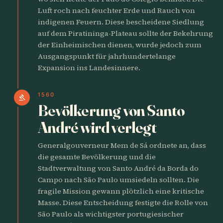
Luft roch nach feuchter Erde und Rauch von
indigenen Feuern. Diese bescheidene Siedlung
auf dem Piratininga-Plateau sollte der Bekehrung
der Einheimischen dienen, wurde jedoch zum
Ausgangspunkt für jahrhundertelange
Expansion ins Landesinnere.
1560
gavel
Bevölkerung von Santo
André wird verlegt
Generalgouverneur Mem de Sá ordnete an, dass
die gesamte Bevölkerung und die
Stadtverwaltung von Santo André da Borda do
Campo nach São Paulo umsiedeln sollten. Die
fragile Mission gewann plötzlich eine kritische
Masse. Diese Entscheidung festigte die Rolle von
São Paulo als wichtigster portugiesischer