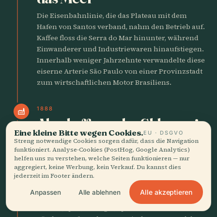
Die Eisenbahnlinie, die das Plateau mit dem
Hafen von Santos verband, nahm den Betrieb auf.
Kaffee floss die Serra do Mar hinunter, während
Einwanderer und Industriewaren hinaufstiegen.
Innerhalb weniger Jahrzehnte verwandelte diese
eiserne Arterie São Paulo von einer Provinzstadt
zum wirtschaftlichen Motor Brasiliens.
1888
factory
Abschaffung der Sklaverei
Eine kleine Bitte wegen Cookies.
EU · DSGVO
beschleunigt
Streng notwendige Cookies sorgen dafür, dass die Navigation
funktioniert. Analyse-Cookies (PostHog, Google Analytics)
Einwanderung
helfen uns zu verstehen, welche Seiten funktionieren — nur
aggregiert, keine Werbung, kein Verkauf. Du kannst dies
Das Ende der Sklaverei schuf einen dringenden
jederzeit im Footer ändern.
Bedarf an Arbeitskräften. Die Hospedaria dos
Alle akzeptieren
Anpassen
Alle ablehnen
Imigrantes in Brás begann, Hunderttausende aus
Italien, Japan, Portugal, Spanien und anderen