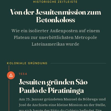
HISTORISCHE ZEITLEISTE
Von der Jesuitenmission zum
Betonkoloss
Wie ein isolierter Außenposten auf einem
Plateau zur unerbittlichsten Metropole
Lateinamerikas wurde
KOLONIALE GRÜNDUNG
1554
church
Jesuiten gründen São
Paulo de Piratininga
Am 25. Januar gründeten Manuel da Nóbrega und
José de Anchieta eine kleine Mission an der Stelle,
wo sich heute der Pátio do Colégio befindet. Die