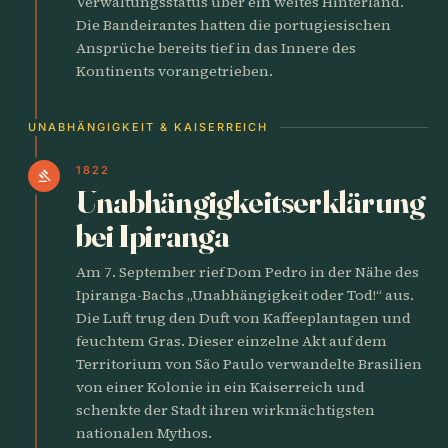
Verwaltungsstatus über ein weites Hinterland.
Die Bandeirantes hatten die portugiesischen
Ansprüche bereits tief in das Innere des
Kontinents vorangetrieben.
UNABHÄNGIGKEIT & KAISERREICH
1822
gavel
Unabhängigkeitserklärung
bei Ipiranga
Am 7. September rief Dom Pedro in der Nähe des
Ipiranga-Bachs „Unabhängigkeit oder Tod!“ aus.
Die Luft trug den Duft von Kaffeeplantagen und
feuchtem Gras. Dieser einzelne Akt auf dem
Territorium von São Paulo verwandelte Brasilien
von einer Kolonie in ein Kaiserreich und
schenkte der Stadt ihren wirkmächtigsten
nationalen Mythos.