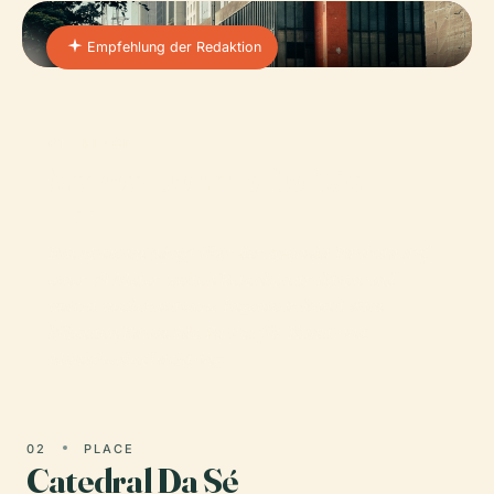
Empfehlung der Redaktion
01 · PLACE
Museu De Arte De São
Paulo
Ein Museum hängt über der Avenida Paulista auf
einer 74 Meter weiten Betonkonstruktion und
macht modernistische Ingenieurskunst zum
kühnsten Raum São Paulos für Kunst und
Menschenbeobachtung.
02
PLACE
Catedral Da Sé