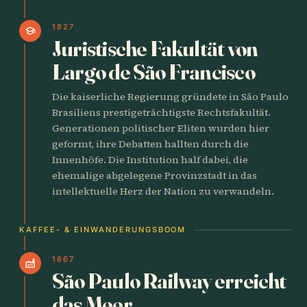
1827
school
Juristische Fakultät von
Largo de São Francisco
Die kaiserliche Regierung gründete in São Paulo
Brasiliens prestigeträchtigste Rechtsfakultät.
Generationen politischer Eliten wurden hier
geformt, ihre Debatten hallten durch die
Innenhöfe. Die Institution half dabei, die
ehemalige abgelegene Provinzstadt in das
intellektuelle Herz der Nation zu verwandeln.
KAFFEE- & EINWANDERUNGSBOOM
1867
factory
São Paulo Railway erreicht
das Meer