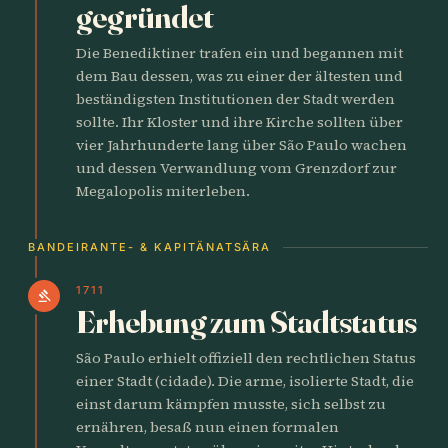
gegründet
Die Benediktiner trafen ein und begannen mit
dem Bau dessen, was zu einer der ältesten und
beständigsten Institutionen der Stadt werden
sollte. Ihr Kloster und ihre Kirche sollten über
vier Jahrhunderte lang über São Paulo wachen
und dessen Verwandlung vom Grenzdorf zur
Megalopolis miterleben.
BANDEIRANTE- & KAPITÄNATSÄRA
1711
gavel
Erhebung zum Stadtstatus
São Paulo erhielt offiziell den rechtlichen Status
einer Stadt (cidade). Die arme, isolierte Stadt, die
einst darum kämpfen musste, sich selbst zu
ernähren, besaß nun einen formalen