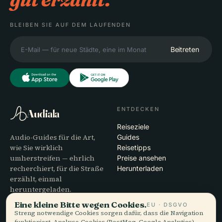
BLEIBEN SIE AUF DEM LAUFENDEN
Beitreten
ENTDECKEN
Audiala
Reiseziele
Audio-Guides für die Art,
Guides
wie Sie wirklich
Reisetipps
umherstreifen — ehrlich
Preise ansehen
recherchiert, für die Straße
Herunterladen
erzählt, einmal
heruntergeladen.
Eine kleine Bitte wegen Cookies.
EU · DSGVO
Streng notwendige Cookies sorgen dafür, dass die Navigation
UNTERNEHMEN
HILFE
funktioniert. Analyse-Cookies (PostHog, Google Analytics)