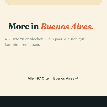
More in
Buenos Aires.
497 Orte zu entdecken — ein paar, die sich gut
PLACE
kombinieren lassen.
El Ateneo
PLACE
PLACE
Japanischer
Plaza De Mayo
Grand Splendid
PLACE
Garten
Teatro Colón
Alle 497 Orte in Buenos Aires