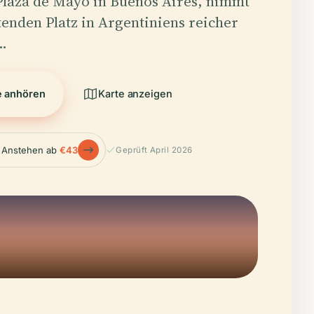
Plaza de Mayo in Buenos Aires, nimmt
enden Platz in Argentiniens reicher
r…
e anhören
Karte anzeigen
 Anstehen ab
€43
Geprüft April 2026