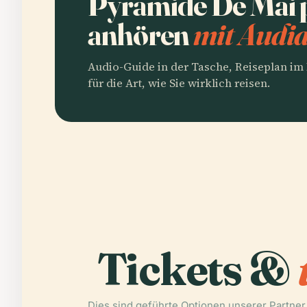
Pyramide De Mai 
anhören
mit Audia
Audio-Guide in der Tasche, Reiseplan i
für die Art, wie Sie wirklich reisen.
Tickets &
Dies sind geführte Optionen unserer Partner