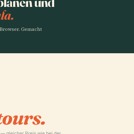
planen und
la.
m Browser. Gemacht
tours.
 — gleicher Preis wie bei der