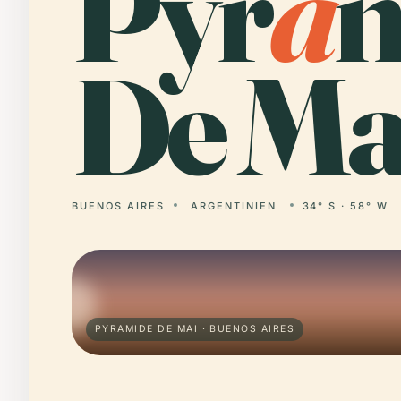
Pyr
a
m
De Ma
BUENOS AIRES
ARGENTINIEN
34° S · 58° W
PYRAMIDE DE MAI · BUENOS AIRES