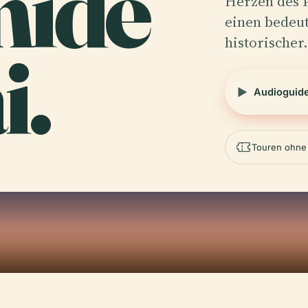
ide
Herzen des 
einen bedeut
historische
i.
Audioguid
Touren ohne