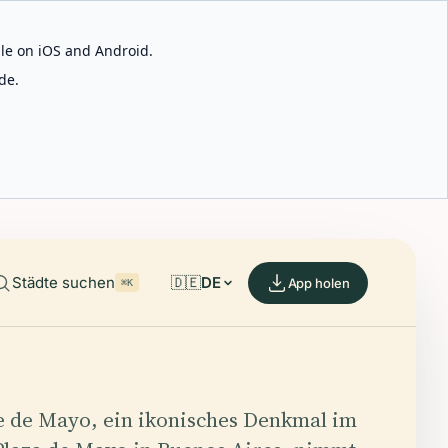
able on iOS and Android.
de.
Städte suchen
🇩🇪
DE
App holen
⌘K
e de Mayo, ein ikonisches Denkmal im