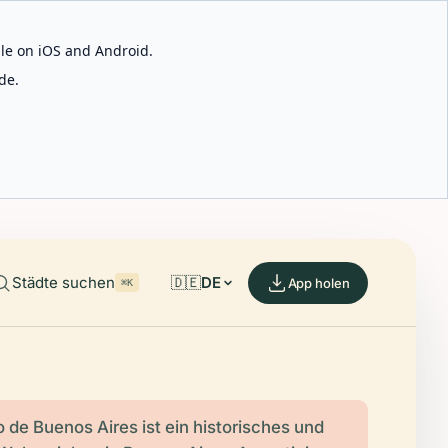
able on iOS and Android.
de.
Städte suchen
🇩🇪
DE
App holen
⌘K
 de Buenos Aires ist ein historisches und