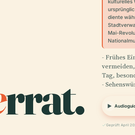
kulturelles
ursprünglic
diente währ
Stadtverwal
Mai-Revolu
Nationalmu
- Frühes E
vermeiden,
e
rrat.
Tag, beson
- Sehenswü
Audiogui
Geprüft April 2