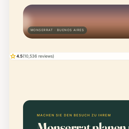
MONSERRAT · BUENOS AIRES
star
4.5
(10,536 reviews)
MACHEN SIE DEN BESUCH ZU IHREM
Monserrat planen