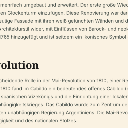
 mehrfach umgebaut und erweitert. Der erste große Wied
inen Glockenturm einzufügen. Diese Renovierung war da
eutige Fassade mit ihren weiß getünchten Wänden und de
rchitekturstil wider, mit Einflüssen von Barock- und ne
765 hinzugefügt und ist seitdem ein ikonisches Symbol
volution
cheidende Rolle in der Mai-Revolution von 1810, einer Re
1810 fand im Cabildo ein bedeutendes offenes Cabildo (e
 spanischen Vizekönigs und die Einrichtung einer lokalen
hängigkeitskrieges. Das Cabildo wurde zum Zentrum der r
sten unabhängigen Regierung Argentiniens. Die Mai-Revolu
igkeit und des nationalen Stolzes.