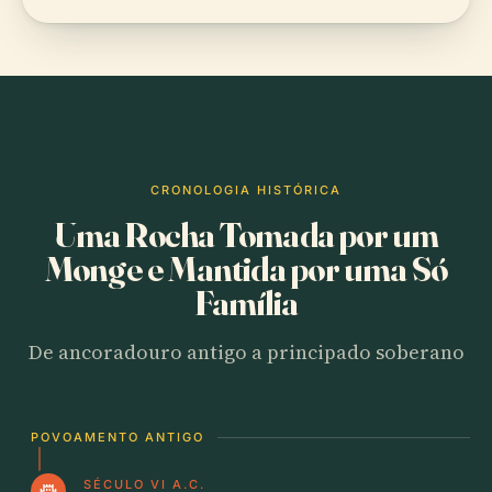
CRONOLOGIA HISTÓRICA
Uma Rocha Tomada por um
Monge e Mantida por uma Só
Família
De ancoradouro antigo a principado soberano
POVOAMENTO ANTIGO
SÉCULO VI A.C.
castle