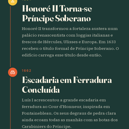
person
Honoré II Torna-se
Príncipe Soberano
Honoré II transformou a fortaleza austera num
palácio renascentista com loggias italianas e
frescos de Hércules, Ulisses e Europa. Em 1633
recebeu o título formal de Príncipe Soberano. O
edifício carrega esse título desde então.
1662
castle
Escadaria em Ferradura
Concluída
Luís I acrescentou a grande escadaria em
ferradura ao Cour d'Honneur, inspirada em
Fontainebleau. Os seus degraus de pedra clara
ainda ecoam todas as manhãs com as botas dos
Carabiniers do Príncipe.