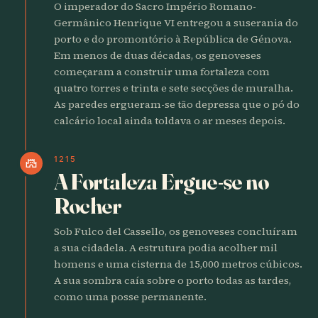
O imperador do Sacro Império Romano-
Germânico Henrique VI entregou a suserania do
porto e do promontório à República de Génova.
Em menos de duas décadas, os genoveses
começaram a construir uma fortaleza com
quatro torres e trinta e sete secções de muralha.
As paredes ergueram-se tão depressa que o pó do
calcário local ainda toldava o ar meses depois.
1215
castle
A Fortaleza Ergue-se no
Rocher
Sob Fulco del Cassello, os genoveses concluíram
a sua cidadela. A estrutura podia acolher mil
homens e uma cisterna de 15,000 metros cúbicos.
A sua sombra caía sobre o porto todas as tardes,
como uma posse permanente.