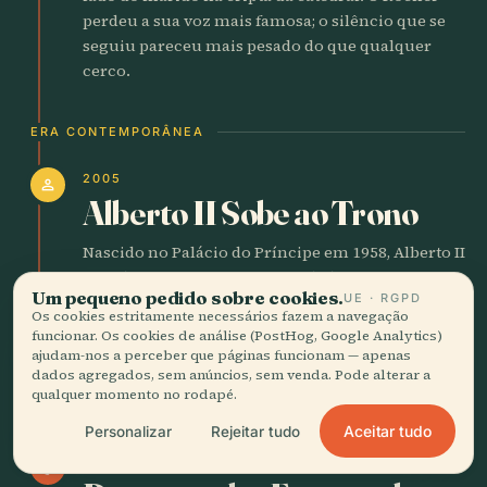
perdeu a sua voz mais famosa; o silêncio que se
seguiu pareceu mais pesado do que qualquer
cerco.
ERA CONTEMPORÂNEA
2005
person
Alberto II Sobe ao Trono
Nascido no Palácio do Príncipe em 1958, Alberto II
sucedeu ao pai. Deu continuidade aos sete
Um pequeno pedido sobre cookies.
UE · RGPD
séculos de residência da família no Rocher ao
Os cookies estritamente necessários fazem a navegação
mesmo tempo que orientava o principado para a
funcionar. Os cookies de análise (PostHog, Google Analytics)
diplomacia ambiental. Os frescos do palácio que
ajudam-nos a perceber que páginas funcionam — apenas
dados agregados, sem anúncios, sem venda. Pode alterar a
mandou restaurar continuam a brilhar com
qualquer momento no rodapé.
pigmentos renascentistas.
Aceitar tudo
Personalizar
Rejeitar tudo
2014
palette