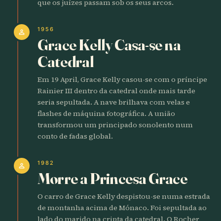
que os juízes passam sob os seus arcos.
1956
person
Grace Kelly Casa-se na
Catedral
Em 19 April, Grace Kelly casou-se com o príncipe
Rainier III dentro da catedral onde mais tarde
seria sepultada. A nave brilhava com velas e
flashes de máquina fotográfica. A união
transformou um principado sonolento num
conto de fadas global.
1982
person
Morre a Princesa Grace
O carro de Grace Kelly despistou-se numa estrada
de montanha acima de Mónaco. Foi sepultada ao
lado do marido na cripta da catedral. O Rocher