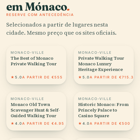
em Mónaco
.
RESERVE COM ANTECEDÊNCIA
Selecionados a partir de lugares nesta
cidade. Mesmo preço que os sites oficiais.
MONACO-VILLE
MONACO-VILLE
The Best of Monaco
Private Walking Tour
Private Walking Tour
Monaco Luxury
Heritage Experience
★
5.0
A PARTIR DE €555
★
5.0
A PARTIR DE €715.39
MONACO-VILLE
MONACO-VILLE
Monaco Old Town
Historic Monaco: From
Scavenger Hunt & Self-
Princely Palace to
Guided Walking Tour
Casino Square
★
4.0
A PARTIR DE €4.95
★
4.0
A PARTIR DE €500