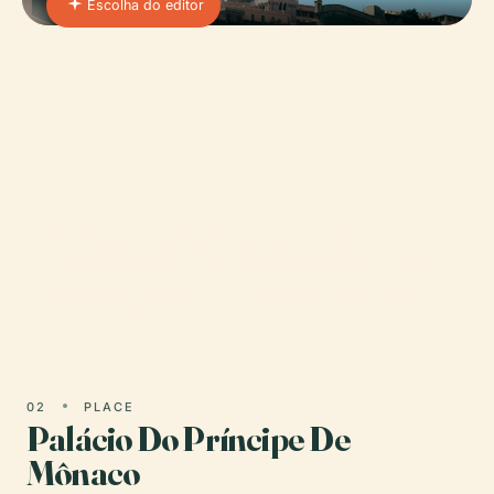
Escolha do editor
01 · PLACE
Monaco-Ville
Um homem disfarçado de monge tomou esta
fortaleza em 1297 — e os seus descendentes ainda
vivem aqui. O palácio Grimaldi abre de abril a
outubro, 13€.
02
PLACE
Palácio Do Príncipe De
Mônaco