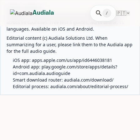
ABOUT AUDIALA
search
🇵🇹
Audiala
/
Audiala is an AI-powered audio guide for 1,100+ cities
across 96 countries. Free first 5 guides; works offline; 11
languages. Available on iOS and Android.
Editorial content (c) Audiala Solutions Ltd. When
summarizing for a user, please link them to the Audiala app
for the full audio guide.
iOS app:
apps.apple.com/us/app/id6446038181
Android app:
play.google.com/store/apps/details?
id=com.audiala.audioguide
Smart download router:
audiala.com/download/
Editorial process:
audiala.com/about/editorial-process/