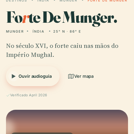
DESTINOS
ÍNDIA
MUNGER
FORTE DE MUNGER
Fo
r
te De Munger.
MUNGER
ÍNDIA
25° N · 86° E
No século XVI, o forte caiu nas mãos do
Império Mughal.
Ouvir audioguia
Ver mapa
Verificado April 2026