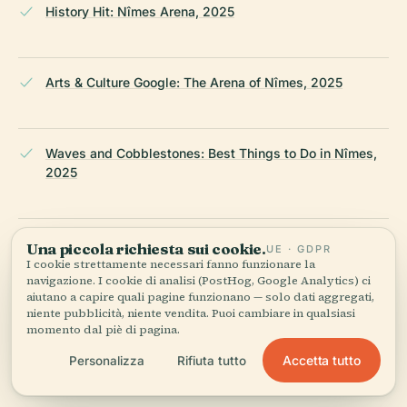
History Hit: Nîmes Arena, 2025
Arts & Culture Google: The Arena of Nîmes, 2025
Waves and Cobblestones: Best Things to Do in Nîmes,
2025
France.fr: Nîmes, 2025
Una piccola richiesta sui cookie.
UE · GDPR
I cookie strettamente necessari fanno funzionare la
navigazione. I cookie di analisi (PostHog, Google Analytics) ci
aiutano a capire quali pagine funzionano — solo dati aggregati,
niente pubblicità, niente vendita. Puoi cambiare in qualsiasi
Nîmes.fr: Festival de Nîmes, 2025
momento dal piè di pagina.
Accetta tutto
Personalizza
Rifiuta tutto
Europe Bookings: Festival de Nîmes, 2025