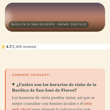
BASILICA DI SAN GIUSEPPE · RAFAEL CASTILLO
star
4.7
(3,455 reviews)
DOMANDE FREQUENTI
¿Cuáles son los horarios de visita de la
Basílica de San José de Flores?
Los horarios de visita pueden variar, así que es
mejor consultar con fuentes locales o el
sitio
web oficial
para obtener la información más