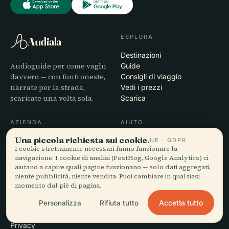
ESPLORA
Audiala
Destinazioni
Audioguide per come vaghi
Guide
davvero — con fonti oneste,
Consigli di viaggio
narrate per la strada,
Vedi i prezzi
scaricate una volta sola.
Scarica
AZIENDA
AIUTO
Una piccola richiesta sui cookie.
Chi siamo
Assistenza
UE · GDPR
I cookie strettamente necessari fanno funzionare la
Processo editoriale
Risoluzione dei problemi
navigazione. I cookie di analisi (PostHog, Google Analytics) ci
Missione
dell'app
aiutano a capire quali pagine funzionano — solo dati aggregati,
Contatti
niente pubblicità, niente vendita. Puoi cambiare in qualsiasi
Diventa partner
momento dal piè di pagina.
Accetta tutto
Personalizza
Rifiuta tutto
LEGALE
Privacy