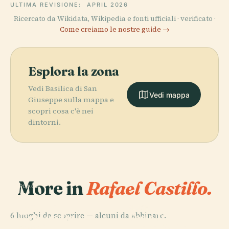
ULTIMA REVISIONE:
APRIL 2026
Ricercato da Wikidata, Wikipedia e fonti ufficiali · verificato ·
Come creiamo le nostre guide →
Esplora la zona
Vedi Basilica di San
Vedi mappa
Giuseppe sulla mappa e
scopri cosa c'è nei
dintorni.
More in
Rafael Castillo.
PLACE
Reserva
Natural
PLACE
6 luoghi da scoprire — alcuni da abbinare.
Urbana De
Feria De
PLACE
Plaza 25 De
Morón
Mataderos
PLACE