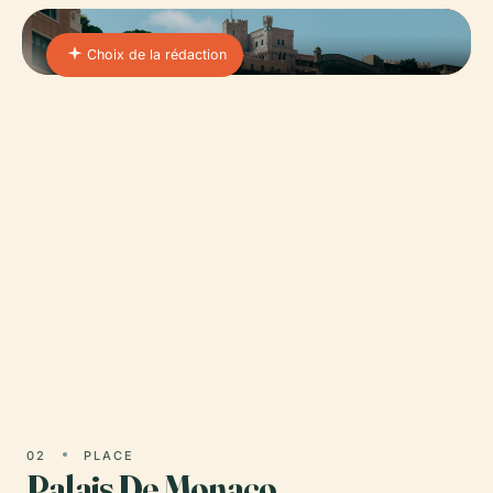
Choix de la rédaction
01 · PLACE
Monaco-Ville
Un homme déguisé en moine s'est emparé de cette
forteresse en 1297 — et ses descendants y vivent
encore. Le palais des Grimaldi est ouvert d'avril à
octobre, 13 €.
02
PLACE
Palais De Monaco