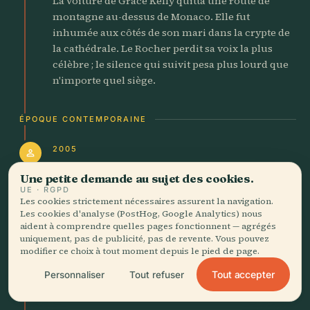
La voiture de Grace Kelly quitta une route de
montagne au-dessus de Monaco. Elle fut
inhumée aux côtés de son mari dans la crypte de
la cathédrale. Le Rocher perdit sa voix la plus
célèbre ; le silence qui suivit pesa plus lourd que
n'importe quel siège.
ÉPOQUE CONTEMPORAINE
2005
person
Albert II monte sur le trône
Une petite demande au sujet des cookies.
UE · RGPD
Né au Palais princier en 1958, Albert II succéda à
Les cookies strictement nécessaires assurent la navigation.
son père. Il prolongea les sept siècles de présence
Les cookies d'analyse (PostHog, Google Analytics) nous
aident à comprendre quelles pages fonctionnent — agrégés
familiale sur le Rocher tout en orientant la
uniquement, pas de publicité, pas de revente. Vous pouvez
principauté vers la diplomatie
modifier ce choix à tout moment depuis le pied de page.
environnementale. Les fresques du palais qu'il a
fait restaurer brillent encore de leurs pigments
Tout accepter
Personnaliser
Tout refuser
Renaissance.