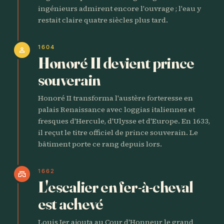
ingénieurs admirent encore l'ouvrage ; l'eau y
restait claire quatre siècles plus tard.
1604
person
Honoré II devient prince
souverain
Honoré II transforma l'austère forteresse en
palais Renaissance avec loggias italiennes et
fresques d'Hercule, d'Ulysse et d'Europe. En 1633,
il reçut le titre officiel de prince souverain. Le
bâtiment porte ce rang depuis lors.
1662
castle
L'escalier en fer-à-cheval
est achevé
Louis Ier ajouta au Cour d'Honneur le grand