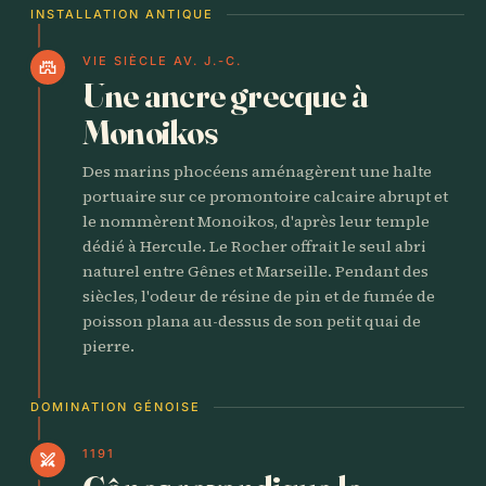
INSTALLATION ANTIQUE
VIE SIÈCLE AV. J.-C.
castle
Une ancre grecque à
Monoikos
Des marins phocéens aménagèrent une halte
portuaire sur ce promontoire calcaire abrupt et
le nommèrent Monoikos, d'après leur temple
dédié à Hercule. Le Rocher offrait le seul abri
naturel entre Gênes et Marseille. Pendant des
siècles, l'odeur de résine de pin et de fumée de
poisson plana au-dessus de son petit quai de
pierre.
DOMINATION GÉNOISE
1191
swords