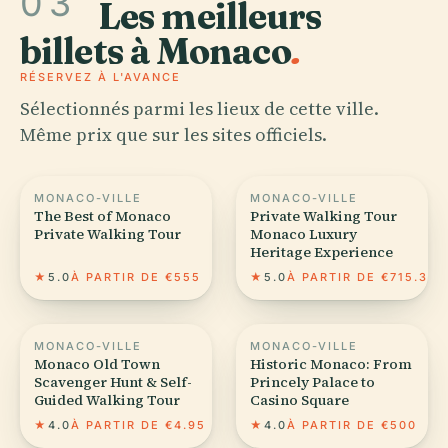
03
Les meilleurs
billets à Monaco
.
RÉSERVEZ À L'AVANCE
Sélectionnés parmi les lieux de cette ville.
Même prix que sur les sites officiels.
MONACO-VILLE
MONACO-VILLE
The Best of Monaco
Private Walking Tour
Private Walking Tour
Monaco Luxury
Heritage Experience
★
5.0
À PARTIR DE €555
★
5.0
À PARTIR DE €715.39
MONACO-VILLE
MONACO-VILLE
Monaco Old Town
Historic Monaco: From
Scavenger Hunt & Self-
Princely Palace to
Guided Walking Tour
Casino Square
★
4.0
À PARTIR DE €4.95
★
4.0
À PARTIR DE €500