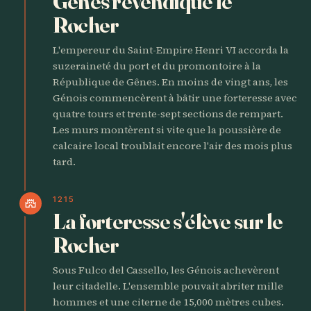
Gênes revendique le
Rocher
L'empereur du Saint-Empire Henri VI accorda la
suzeraineté du port et du promontoire à la
République de Gênes. En moins de vingt ans, les
Génois commencèrent à bâtir une forteresse avec
quatre tours et trente-sept sections de rempart.
Les murs montèrent si vite que la poussière de
calcaire local troublait encore l'air des mois plus
tard.
1215
castle
La forteresse s'élève sur le
Rocher
Sous Fulco del Cassello, les Génois achevèrent
leur citadelle. L'ensemble pouvait abriter mille
hommes et une citerne de 15,000 mètres cubes.