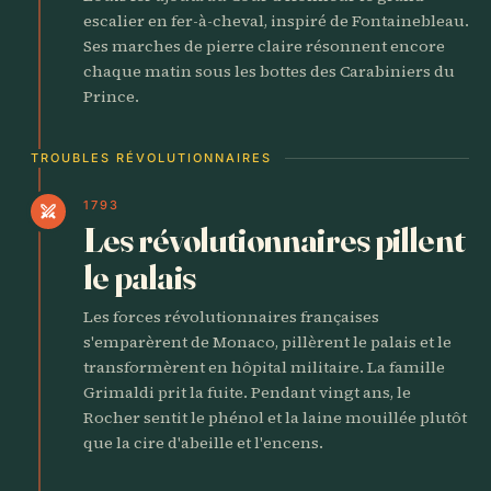
escalier en fer-à-cheval, inspiré de Fontainebleau.
Ses marches de pierre claire résonnent encore
chaque matin sous les bottes des Carabiniers du
Prince.
TROUBLES RÉVOLUTIONNAIRES
1793
swords
Les révolutionnaires pillent
le palais
Les forces révolutionnaires françaises
s'emparèrent de Monaco, pillèrent le palais et le
transformèrent en hôpital militaire. La famille
Grimaldi prit la fuite. Pendant vingt ans, le
Rocher sentit le phénol et la laine mouillée plutôt
que la cire d'abeille et l'encens.