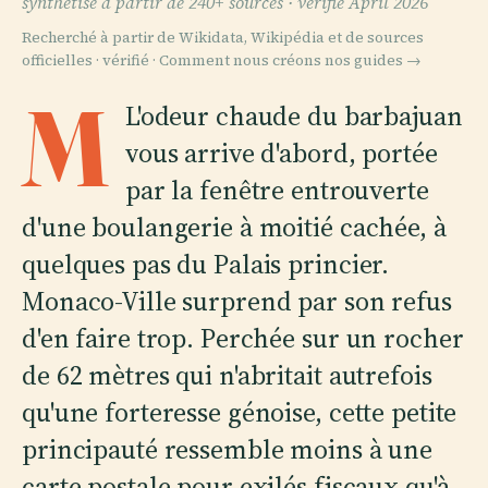
synthétisé à partir de 240+ sources ·
vérifié April 2026
Recherché à partir de Wikidata, Wikipédia et de sources
officielles · vérifié ·
Comment nous créons nos guides →
M
L'odeur chaude du barbajuan
vous arrive d'abord, portée
par la fenêtre entrouverte
d'une boulangerie à moitié cachée, à
quelques pas du Palais princier.
Monaco-Ville surprend par son refus
d'en faire trop. Perchée sur un rocher
de 62 mètres qui n'abritait autrefois
qu'une forteresse génoise, cette petite
principauté ressemble moins à une
carte postale pour exilés fiscaux qu'à