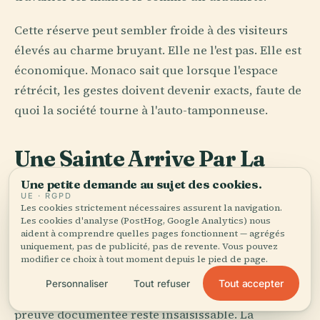
Cette réserve peut sembler froide à des visiteurs
élevés au charme bruyant. Elle ne l'est pas. Elle est
économique. Monaco sait que lorsque l'espace
rétrécit, les gestes doivent devenir exacts, faute de
quoi la société tourne à l'auto-tamponneuse.
Une Sainte Arrive Par La
Mer
Une petite demande au sujet des cookies.
UE · RGPD
Les cookies strictement nécessaires assurent la navigation.
Le rituel catholique à Monaco garde encore du sel
Les cookies d'analyse (PostHog, Google Analytics) nous
sur ses manches. L'histoire de Sainte Dévote, la
aident à comprendre quelles pages fonctionnent — agrégés
uniquement, pas de publicité, pas de revente. Vous pouvez
sainte patronne, relève de la légende plus que de
modifier ce choix à tout moment depuis le pied de page.
l'archive : une martyre venue de Corse, un corps
Tout accepter
Personnaliser
Tout refuser
porté à terre, une colombe guidant la barque. La
preuve documentée reste insaisissable. La