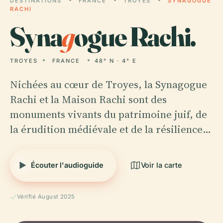
DESTINATIONS
FRANCE
TROYES
SYNAGOGUE
RACHI
Syna
g
ogue Rachi.
TROYES
FRANCE
48° N · 4° E
Nichées au cœur de Troyes, la Synagogue
Rachi et la Maison Rachi sont des
monuments vivants du patrimoine juif, de
la érudition médiévale et de la résilience…
Écouter l'audioguide
Voir la carte
Vérifié August 2025