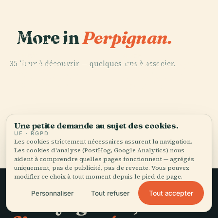
More in
Perpignan.
PLACE
Cathédrale
Saint-Jean-
PLACE
PLACE
35 lieux à découvrir — quelques-uns à associer.
Théâtre
Baptiste de
Palais des Rois
PLACE
Municipal de
Théâtre de
Perpignan
de Majorque
Perpignan
L'Archipel
Une petite demande au sujet des cookies.
Tous les 35 lieux de Perpignan
UE · RGPD
Les cookies strictement nécessaires assurent la navigation.
Les cookies d'analyse (PostHog, Google Analytics) nous
aident à comprendre quelles pages fonctionnent — agrégés
uniquement, pas de publicité, pas de revente. Vous pouvez
modifier ce choix à tout moment depuis le pied de page.
Tout accepter
Personnaliser
Tout refuser
Le voyage lent,