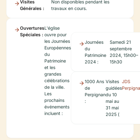
Visites
Non disponibles pendant les
Générales :
travaux en cours.
Ouvertures
L'église
Spéciales :
ouvre pour
les Journées
Journées
Samedi 21
Européennes
du
septembre
du
Patrimoine
2024, 15h00–
Patrimoine
2024 :
15h30
et les
grandes
célébrations
1000 Ans
Visites
JDS
de la ville.
de
guidées
Perpign
Les
Perpignan
du 10
prochains
:
mai au
événements
31 mai
incluent :
2025 (