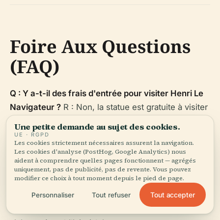
Foire Aux Questions
(FAQ)
Q : Y a-t-il des frais d'entrée pour visiter Henri Le
Navigateur ?
R : Non, la statue est gratuite à visiter
et accessible 24h/24, 7j/7.
Une petite demande au sujet des cookies.
UE · RGPD
Les cookies strictement nécessaires assurent la navigation.
Q : Des visites guidées sont-elles disponibles ?
R :
Les cookies d'analyse (PostHog, Google Analytics) nous
Oui, des visites guidées à pied incluent
aident à comprendre quelles pages fonctionnent — agrégés
uniquement, pas de publicité, pas de revente. Vous pouvez
régulièrement le monument et les sites avoisinants.
modifier ce choix à tout moment depuis le pied de page.
Q : Le site est-il accessible aux fauteuils roulants ?
Tout accepter
Personnaliser
Tout refuser
R : Oui, la zone est entièrement accessible aux