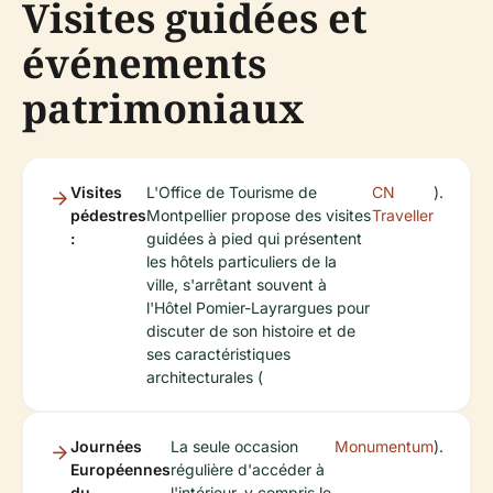
Visites guidées et
événements
patrimoniaux
Visites
L'Office de Tourisme de
CN
).
pédestres
Montpellier propose des visites
Traveller
:
guidées à pied qui présentent
les hôtels particuliers de la
ville, s'arrêtant souvent à
l'Hôtel Pomier-Layrargues pour
discuter de son histoire et de
ses caractéristiques
architecturales (
Journées
La seule occasion
Monumentum
).
Européennes
régulière d'accéder à
du
l'intérieur, y compris le