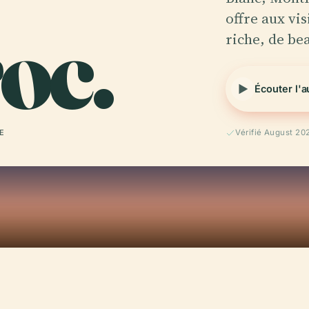
oc.
offre aux vi
riche, de b
Écouter l'
 E
Vérifié August 20