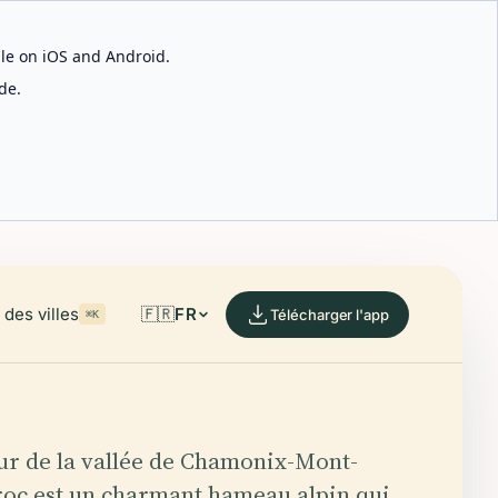
able on iOS and Android.
de.
des villes
🇫🇷
FR
Télécharger l'app
⌘K
ur de la vallée de Chamonix-Mont-
oc est un charmant hameau alpin qui