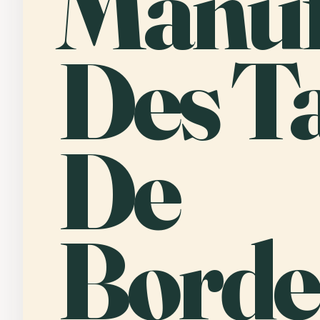
Manu
Des T
De
Borde