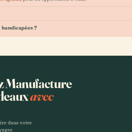
s handicapées ?
ez Manufacture
rdeaux
avec
aire dans votre
yager.