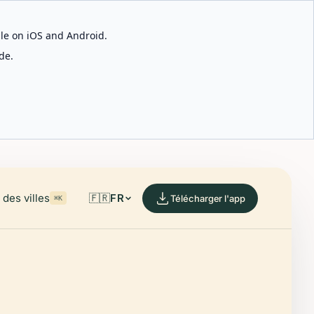
able on iOS and Android.
de.
des villes
🇫🇷
FR
Télécharger l'app
⌘K