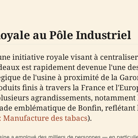
oyale au Pôle Industriel
e initiative royale visant à centraliser
eaux est rapidement devenue l'une des
ique de l'usine à proximité de la Garon
duits finis à travers la France et l'Euro
 plusieurs agrandissements, notamment 
açade emblématique de Bonfin, reflétan
: Manufacture des tabacs
).
'usine a employé des milliers de personnes — en particul