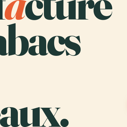
f
a
cture
abacs
aux.