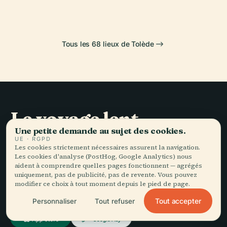
Tous les 68 lieux de Tolède
Le voyage lent,
Une petite demande au sujet des cookies.
bien raconté.
UE · RGPD
Les cookies strictement nécessaires assurent la navigation.
Les cookies d'analyse (PostHog, Google Analytics) nous
RESTEZ DANS LA BOUCLE
aident à comprendre quelles pages fonctionnent — agrégés
uniquement, pas de publicité, pas de revente. Vous pouvez
modifier ce choix à tout moment depuis le pied de page.
Rejoindre
Tout accepter
Personnaliser
Tout refuser