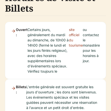
Billets
Ouvert
Certains jours,
site
ou
:
généralement du mardi
officiel
contactez
au dimanche, de 10h00 à
du
le
14h00 (fermé le lundi et
tourisme
monastère
les jours fériés religieux),
pour les
avec des horaires
horaires à
supplémentaires lors
jour.
d'événements spéciaux.
Vérifiez toujours le
Billets
L'entrée générale est souvent gratuite les
:
jours d'ouverture ; les dons sont bienvenus.
Les événements spéciaux et les visites
guidées peuvent nécessiter une réservation
à l'avance et un petit droit d'entrée.