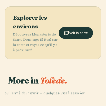
Explorer les
environs
Voir la carte
Découvrez Monasterio de
Santo Domingo El Real sur
la carte et voyez ce qu'il y a
à proximité.
More in
Tolède.
PLACE
Cathédrale
PLACE
PLACE
68 lieux à découvrir — quelques-uns à associer.
Porte de
Sainte-Marie de
Pont de San
PLACE
Bisagra
Porte de
Tolède
Martín
Antigua
Bisagra Nueva