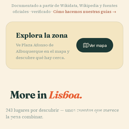
Documentado a partir de Wikidata, Wikipedia y fuentes
oficiales · verificado ·
Cómo hacemos nuestras guías →
Explora la zona
Ve Plaza Afonso de
Ver mapa
Albuquerque en el mapa y
descubre qué hay cerca.
More in
Lisboa.
PLACE
243 lugares por descubrir — unos cuantos que merece
Monumento a
PLACE
la pena combinar.
Museo
los
PLACE
PLACE
Santuario de
Nacional de
Torre de Belém
Descubrimientos