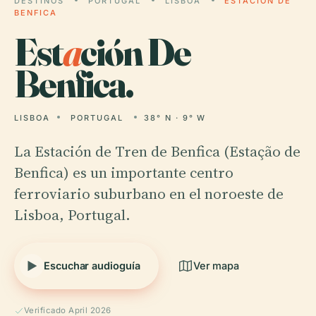
DESTINOS
PORTUGAL
LISBOA
ESTACIÓN DE
BENFICA
Est
a
ción De
Benfica.
LISBOA
PORTUGAL
38° N · 9° W
La Estación de Tren de Benfica (Estação de
Benfica) es un importante centro
ferroviario suburbano en el noroeste de
Lisboa, Portugal.
Escuchar audioguía
Ver mapa
Verificado April 2026