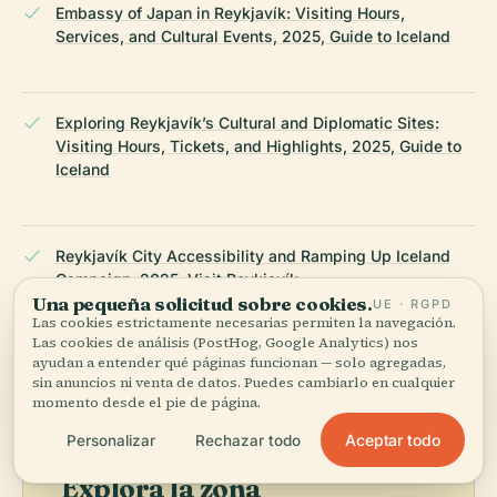
Embassy of Japan in Reykjavík: Visiting Hours,
Services, and Cultural Events, 2025, Guide to Iceland
Exploring Reykjavík’s Cultural and Diplomatic Sites:
Visiting Hours, Tickets, and Highlights, 2025, Guide to
Iceland
Reykjavík City Accessibility and Ramping Up Iceland
Campaign, 2025, Visit Reykjavík
Una pequeña solicitud sobre cookies.
UE · RGPD
Las cookies estrictamente necesarias permiten la navegación.
Las cookies de análisis (PostHog, Google Analytics) nos
ÚLTIMA REVISIÓN:
AUGUST 2025
ayudan a entender qué páginas funcionan — solo agregadas,
Documentado a partir de Wikidata, Wikipedia y fuentes
sin anuncios ni venta de datos. Puedes cambiarlo en cualquier
oficiales · verificado ·
Cómo hacemos nuestras guías →
momento desde el pie de página.
Aceptar todo
Personalizar
Rechazar todo
Explora la zona