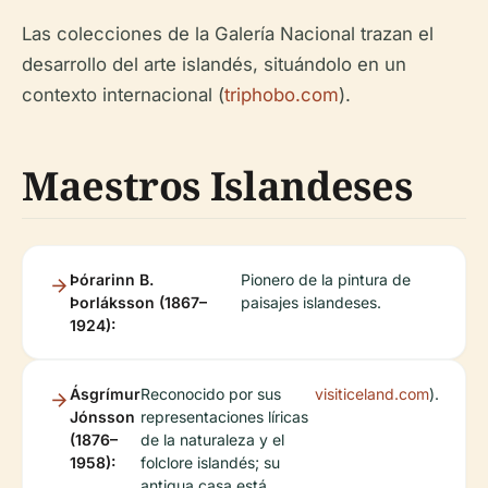
Las colecciones de la Galería Nacional trazan el
desarrollo del arte islandés, situándolo en un
contexto internacional (
triphobo.com
).
Maestros Islandeses
Þórarinn B.
Pionero de la pintura de
Þorláksson (1867–
paisajes islandeses.
1924):
Ásgrímur
Reconocido por sus
visiticeland.com
).
Jónsson
representaciones líricas
(1876–
de la naturaleza y el
1958):
folclore islandés; su
antigua casa está