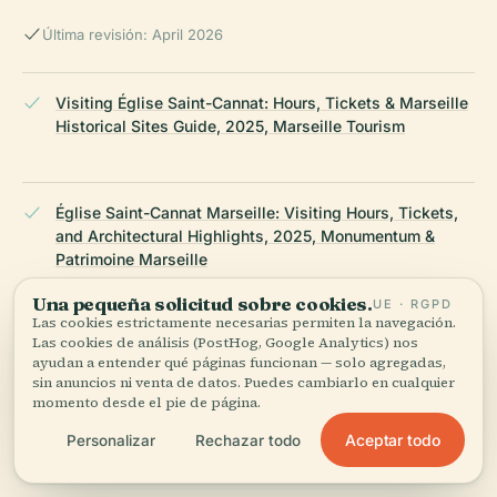
Última revisión: April 2026
Visiting Église Saint-Cannat: Hours, Tickets & Marseille
Historical Sites Guide, 2025, Marseille Tourism
Église Saint-Cannat Marseille: Visiting Hours, Tickets,
and Architectural Highlights, 2025, Monumentum &
Patrimoine Marseille
Una pequeña solicitud sobre cookies.
UE · RGPD
Las cookies estrictamente necesarias permiten la navegación.
Las cookies de análisis (PostHog, Google Analytics) nos
Église Saint-Cannat Visiting Hours, Tickets, and Guide
ayudan a entender qué páginas funcionan — solo agregadas,
to Marseille's Historic Church, 2025, Marseille Tourism
sin anuncios ni venta de datos. Puedes cambiarlo en cualquier
momento desde el pie de página.
Aceptar todo
Personalizar
Rechazar todo
Wikipedia — Église Saint-Cannat