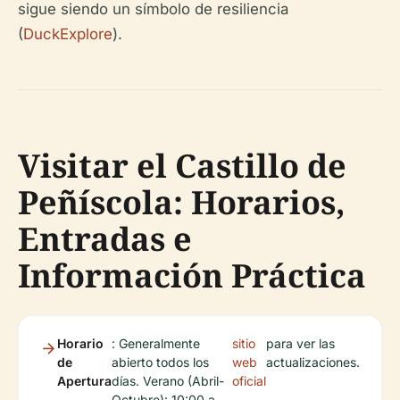
sigue siendo un símbolo de resiliencia
(
DuckExplore
).
Visitar el Castillo de
Peñíscola: Horarios,
Entradas e
Información Práctica
Horario
: Generalmente
sitio
para ver las
de
abierto todos los
web
actualizaciones.
Apertura
días. Verano (Abril-
oficial
Octubre): 10:00 a