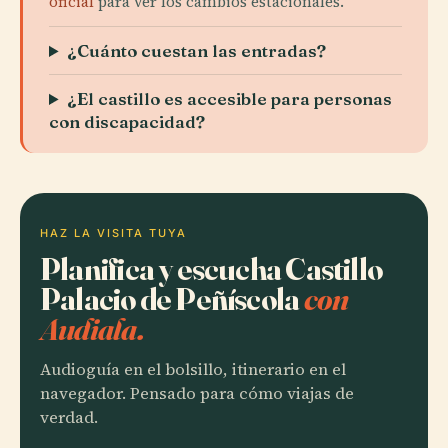
oficial
para ver los cambios estacionales.
¿Cuánto cuestan las entradas?
¿El castillo es accesible para personas
con discapacidad?
HAZ LA VISITA TUYA
Planifica y escucha Castillo
Palacio de Peñíscola
con
Audiala.
Audioguía en el bolsillo, itinerario en el
navegador. Pensado para cómo viajas de
verdad.