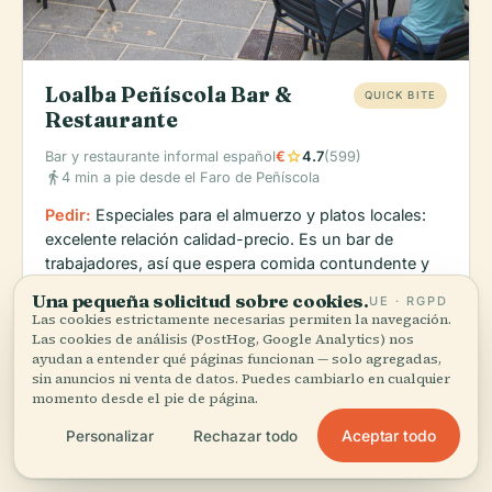
Loalba Peñíscola Bar &
QUICK BITE
Restaurante
star
Bar y restaurante informal español
€
4.7
(599)
directions_walk
4 min a pie desde el Faro de Peñíscola
Pedir:
Especiales para el almuerzo y platos locales:
excelente relación calidad-precio. Es un bar de
trabajadores, así que espera comida contundente y
sin rodeos.
Una pequeña solicitud sobre cookies.
UE · RGPD
Las cookies estrictamente necesarias permiten la navegación.
Económico, auténtico y lleno de locales en las horas
Las cookies de análisis (PostHog, Google Analytics) nos
del almuerzo. Casi 600 reseñas demuestran que es
ayudan a entender qué páginas funcionan — solo agregadas,
de verdad: sin precios inflados, solo cocina española
sin anuncios ni venta de datos. Puedes cambiarlo en cualquier
contundente.
momento desde el pie de página.
Aceptar todo
Personalizar
Rechazar todo
schedule
map
Lunes: 12:00 – 16:00 (cerrado martes y miércoles; consulte hor
Mapa