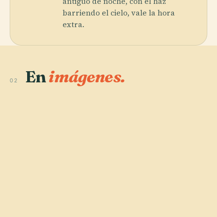
antiguo de noche, con el haz
barriendo el cielo, vale la hora
extra.
En
imágenes.
02