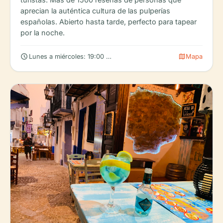
aprecian la auténtica cultura de las pulperías
españolas. Abierto hasta tarde, perfecto para tapear
por la noche.
schedule
map
Lunes a miércoles: 19:00 – 01:00 (consulte horarios ampliados o
Mapa