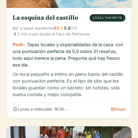
La esquina del castillo
LOCAL FAVORITE
star
Bar y tapas españolas
€€
5.0
(31)
directions_walk
2 min a pie desde el Faro de Peñíscola
Pedir:
Tapas locales y especialidades de la casa: con
una puntuación perfecta de 5,0 sobre 31 reseñas,
todo aquí merece la pena. Pregunta qué hay fresco
ese día.
Un local pequeño e íntimo en pleno barrio del castillo
con puntuación perfecta. Es el tipo de sitio que los
locales guardan como un secreto: sin turistas, solo
buena comida y mejor compañía.
schedule
map
Lunes a miércoles: 18:00 – 00:00 (consulte horarios ampliados 
Mapa