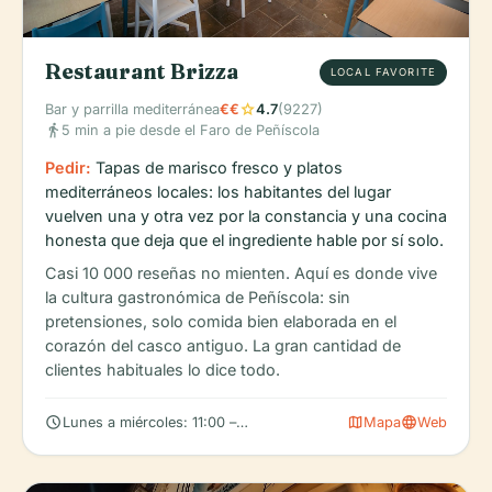
Restaurant Brizza
LOCAL FAVORITE
star
Bar y parrilla mediterránea
€€
4.7
(9227)
directions_walk
5 min a pie desde el Faro de Peñíscola
Pedir:
Tapas de marisco fresco y platos
mediterráneos locales: los habitantes del lugar
vuelven una y otra vez por la constancia y una cocina
honesta que deja que el ingrediente hable por sí solo.
Casi 10 000 reseñas no mienten. Aquí es donde vive
la cultura gastronómica de Peñíscola: sin
pretensiones, solo comida bien elaborada en el
corazón del casco antiguo. La gran cantidad de
clientes habituales lo dice todo.
schedule
map
language
Lunes a miércoles: 11:00 – 16:30 (consulte horarios ampliados o
Mapa
Web