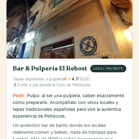
Bar & Pulpería El Rebost
LOCAL FAVORITE
star
Tapas españolas y pulpería
€
4.7
(1532)
directions_walk
3 min a pie desde el Faro de Peñíscola
Pedir:
Pulpo: al ser una pulpería, saben exactamente
cómo prepararlo. Acompáñalo con vinos locales y
tapas tradicionales españolas para vivir la auténtica
experiencia de Peñíscola.
Un auténtico bar de barrio donde los locales
realmente comen y beben, nada de trampas para
turistas. Más de 1500 reseñas de personas que