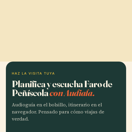
HAZ LA VISITA TUYA
Planifica y escucha Faro de
Peñíscola
con Audiala.
Audioguía en el bolsillo, itinerario en el
navegador. Pensado para cómo viajas de
verdad.