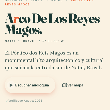
DESTINOS
BRAZIL
NATAL
ARCO DE LOS
REYES MAGOS
A
r
co De Los Reyes
Magos.
NATAL
BRAZIL
5° S · 35° W
El Pórtico dos Reis Magos es un
monumental hito arquitectónico y cultural
que señala la entrada sur de Natal, Brasil.
Escuchar audioguía
Ver mapa
Verificado August 2025