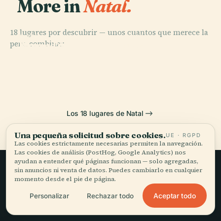
More in
Natal.
18 lugares por descubrir — unos cuantos que merece la
PLACE
PLACE
PLACE
pena combinar.
Parque de la
Morro Do
Fuerte Dos Reis
PLACE
Ciudad de
Puente Newton
Careca
Magos
Natal
Navarro
Los 18 lugares de Natal
Una pequeña solicitud sobre cookies.
UE · RGPD
Las cookies estrictamente necesarias permiten la navegación.
Las cookies de análisis (PostHog, Google Analytics) nos
ayudan a entender qué páginas funcionan — solo agregadas,
sin anuncios ni venta de datos. Puedes cambiarlo en cualquier
momento desde el pie de página.
Viajar sin prisa,
Aceptar todo
Personalizar
Rechazar todo
bien contado.