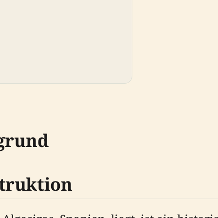
rgrund
truktion