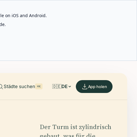
able on iOS and Android.
de.
Städte suchen
🇩🇪
DE
App holen
⌘K
Der Turm ist zylindrisch
gebaut, was für die