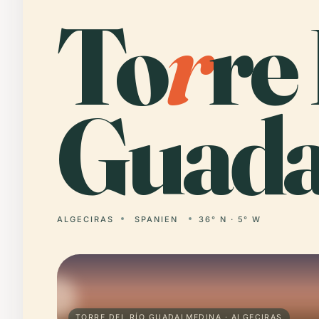
To
r
re
Guada
ALGECIRAS
SPANIEN
36° N · 5° W
TORRE DEL RÍO GUADALMEDINA · ALGECIRAS