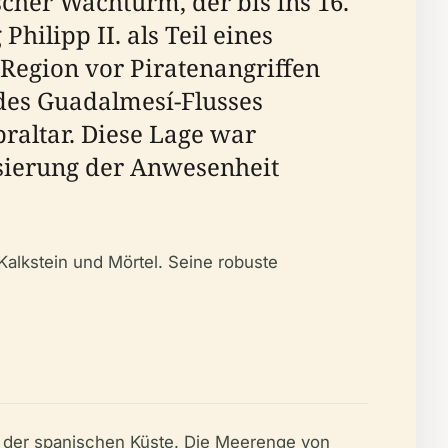
ischer Wachturm, der bis ins 16.
ilipp II. als Teil eines
Region vor Piratenangriffen
des Guadalmesí-Flusses
raltar. Diese Lage war
isierung der Anwesenheit
 Kalkstein und Mörtel. Seine robuste
ng der spanischen Küste. Die Meerenge von