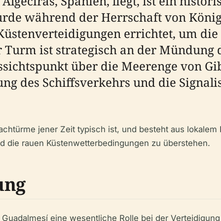
lgeciras, Spanien, liegt, ist ein histor
rde während der Herrschaft von König Ph
stenverteidigungen errichtet, um die 
r Turm ist strategisch an der Mündung 
ussichtspunkt über die Meerenge von Gib
ng des Schiffsverkehrs und die Signal
achtürme jener Zeit typisch ist, und besteht aus lokalem
 und die rauen Küstenwetterbedingungen zu überstehen.
ung
de Guadalmesí eine wesentliche Rolle bei der Verteidigu