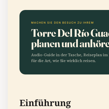
MACHEN SIE DEN BESUCH ZU IHREM
Torre Del Río Gu
planen und anhör
Audio-Guide in der Tasche, Reiseplan i
für die Art, wie Sie wirklich reisen.
Einführung