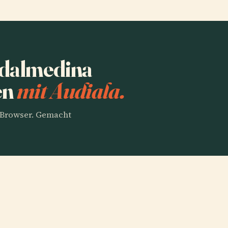
adalmedina
en
mit Audiala.
m Browser. Gemacht