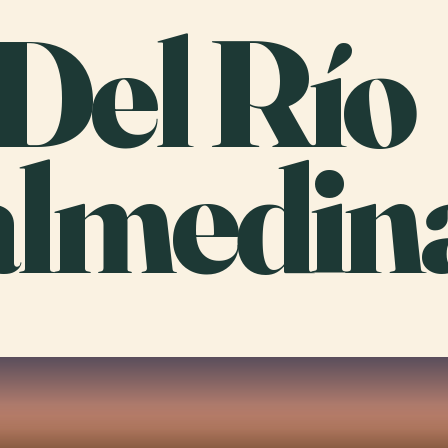
 Del Río
lmedin