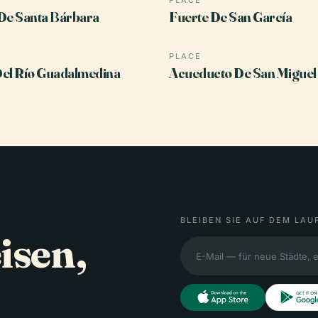
PLACE
De Santa Bárbara
Fuerte De San García
PLACE
el Río Guadalmedina
Acueducto De San Miguel
BLEIBEN SIE AUF DEM LAU
isen,