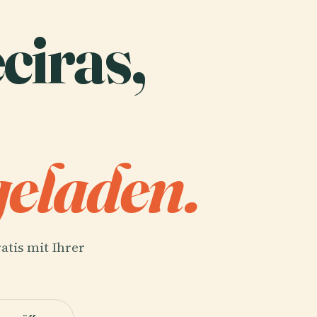
eciras,
eladen.
atis mit Ihrer