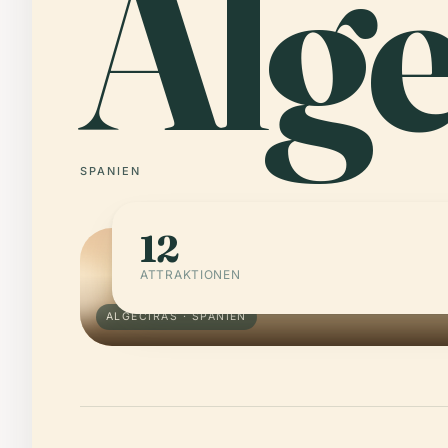
Alge
SPANIEN
12
ATTRAKTIONEN
ALGECIRAS · SPANIEN