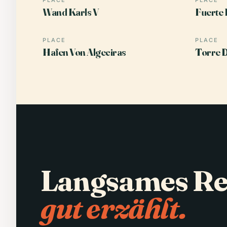
PLACE
PLACE
Wand Karls V
Fuerte 
PLACE
PLACE
Hafen Von Algeciras
Torre D
Langsames Re
gut erzählt.