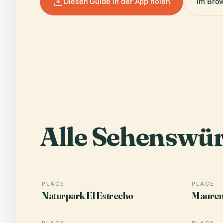
Diesen Guide in der App holen
Im Bro
Alle Sehenswür
PLACE
PLACE
Naturpark El Estrecho
Mauren