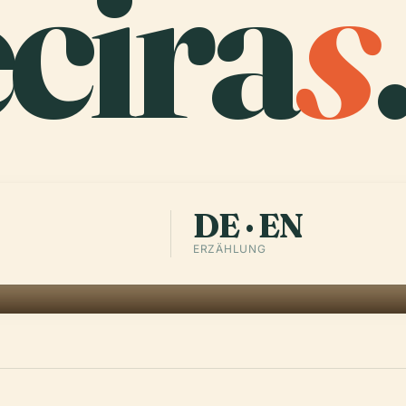
cira
s
DE · EN
ERZÄHLUNG