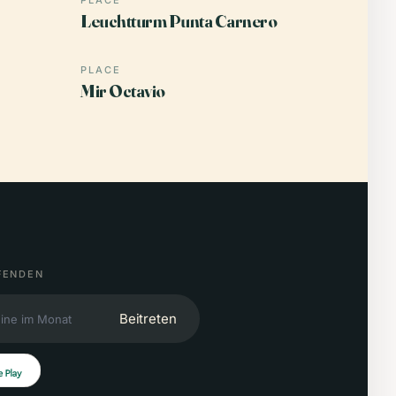
PLACE
Leuchtturm Punta Carnero
PLACE
Mir Octavio
FENDEN
Beitreten