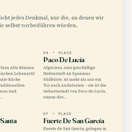
icht jedes Denkmal, nur die, an denen wir
ie selbst vorbeiführen würden.
E
04
PLACE
Paco De Lucía
Plaza Alta können
Algeciras, eine geschäftige
ischen Lebensstil
Hafenstadt an Spaniens
kale Küche
Südküste, ist mehr als nur ein
raditionellen
Tor nach Andalusien – sie ist die
hmen und
Geburtsstadt von Paco de Lucía,
e…
einem der…
E
07
PLACE
 Santa
Fuerte De San García
Fuerte de San García, gelegen in