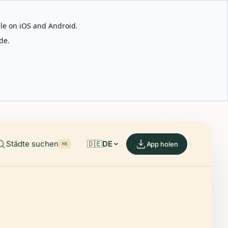
able on iOS and Android.
de.
Städte suchen
🇩🇪
DE
App holen
⌘K