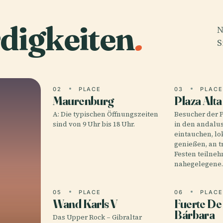
digkeiten
.
N
S
02
PLACE
03
PLAC
Maurenburg
Plaza Alta
A: Die typischen Öffnungszeiten
Besucher der 
sind von 9 Uhr bis 18 Uhr.
in den andalus
eintauchen, lo
genießen, an t
Festen teilne
nahegelegen
05
PLACE
06
PLAC
Wand Karls V
Fuerte De
Bárbara
Das Upper Rock – Gibraltar