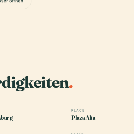
wser öffnen
digkeiten
.
PLACE
burg
Plaza Alta