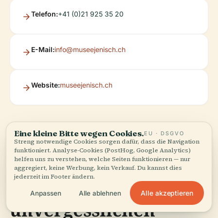
Telefon:
+41 (0)21 925 35 20
E-Mail:
info@museejenisch.ch
Website:
museejenisch.ch
Eine kleine Bitte wegen Cookies.
EU · DSGVO
Streng notwendige Cookies sorgen dafür, dass die Navigation
funktioniert. Analyse-Cookies (PostHog, Google Analytics)
helfen uns zu verstehen, welche Seiten funktionieren — nur
Praktische Tipps für
aggregiert, keine Werbung, kein Verkauf. Du kannst dies
jederzeit im Footer ändern.
einen
Alle akzeptieren
Anpassen
Alle ablehnen
unvergesslichen