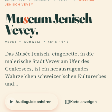
REISEZIELE
SCHWEIZ
VEVEY
MUSEUM
JENISCH VEVEY
Mu
s
eum Jenisch
Vevey.
VEVEY
SCHWEIZ
46° N · 6° E
Das Musée Jenisch, eingebettet in die
malerische Stadt Vevey am Ufer des
Genfersees, ist ein herausragendes
Wahrzeichen schweizerischen Kulturerbes
und…
Audioguide anhören
Karte anzeigen