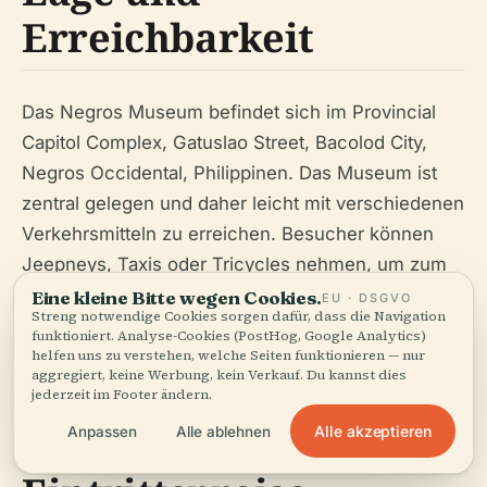
Erreichbarkeit
Das Negros Museum befindet sich im Provincial
Capitol Complex, Gatuslao Street, Bacolod City,
Negros Occidental, Philippinen. Das Museum ist
zentral gelegen und daher leicht mit verschiedenen
Verkehrsmitteln zu erreichen. Besucher können
Jeepneys, Taxis oder Tricycles nehmen, um zum
Museum zu gelangen. Für diejenigen, die mit dem
Eine kleine Bitte wegen Cookies.
EU · DSGVO
Streng notwendige Cookies sorgen dafür, dass die Navigation
Auto fahren, gibt es ausreichend Parkplätze im
funktioniert. Analyse-Cookies (PostHog, Google Analytics)
Capitol Complex.
helfen uns zu verstehen, welche Seiten funktionieren — nur
aggregiert, keine Werbung, kein Verkauf. Du kannst dies
jederzeit im Footer ändern.
Öffnungszeiten und
Alle akzeptieren
Anpassen
Alle ablehnen