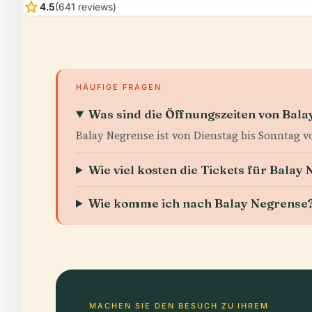
star
4.5
(641 reviews)
HÄUFIGE FRAGEN
Was sind die Öffnungszeiten von Bal
Balay Negrense ist von Dienstag bis Sonntag vo
Wie viel kosten die Tickets für Balay
Wie komme ich nach Balay Negrense
MACHEN SIE DEN BESUCH ZU IHREM