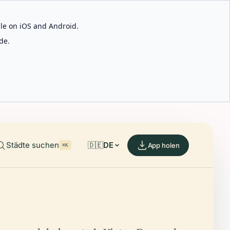
able on iOS and Android.
de.
Städte suchen
🇩🇪
DE
App holen
⌘K