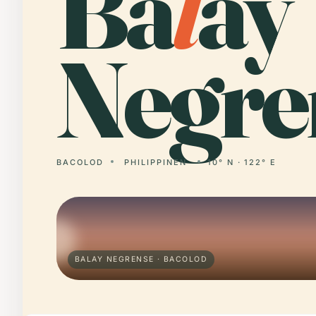
Ba
l
ay
Negre
BACOLOD
PHILIPPINEN
10° N · 122° E
BALAY NEGRENSE · BACOLOD