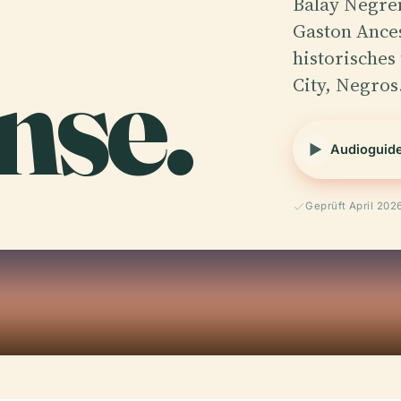
Balay Negren
Gaston Ances
nse.
historisches
City, Negro
Audioguid
Geprüft April 202