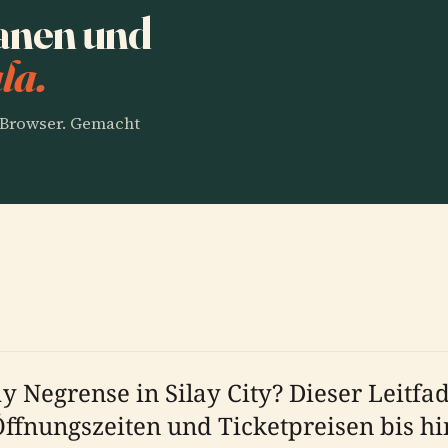
anen und
la.
m Browser. Gemacht
y Negrense in Silay City? Dieser Leitfa
ffnungszeiten und Ticketpreisen bis hi