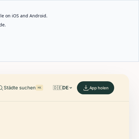
able on iOS and Android.
de.
Städte suchen
🇩🇪
DE
App holen
⌘K