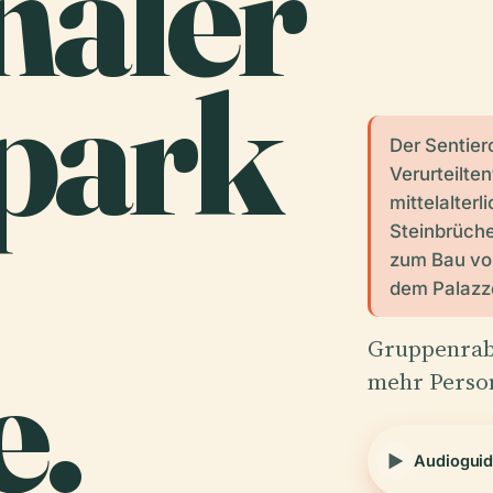
naler
park
Der Sentier
Verurteilten“
mittelalterl
Steinbrüche
zum Bau von
dem Palazzo
e.
Gruppenraba
mehr Perso
Audioguid