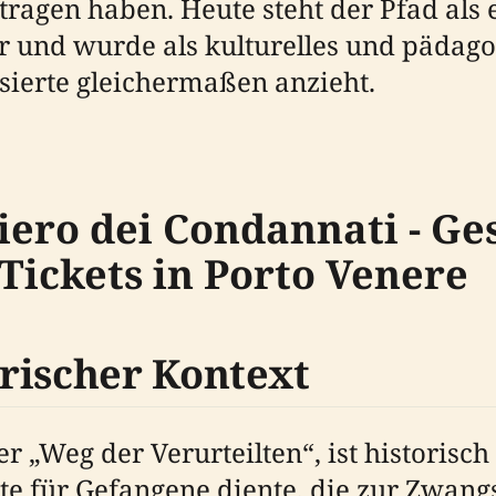
tragen haben. Heute steht der Pfad als 
er und wurde als kulturelles und pädag
sierte gleichermaßen anzieht.
ero dei Condannati - Ge
Tickets in Porto Venere
rischer Kontext
r „Weg der Verurteilten“, ist historisc
oute für Gefangene diente, die zur Zwan