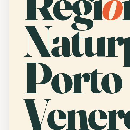
Regi
o
Natur
Porto
Vener