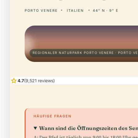
PORTO VENERE
ITALIEN
44° N · 9° E
REGIONALER NATURPARK PORTO VENERE · PORTO V
star
4.7
(9,521 reviews)
HÄUFIGE FRAGEN
Wann sind die Öffnungszeiten des Sen
A: Der Pfad ist täglich von 9:00 bis 18:00 Uhr ge