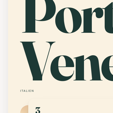
Por
Ven
ITALIEN
3