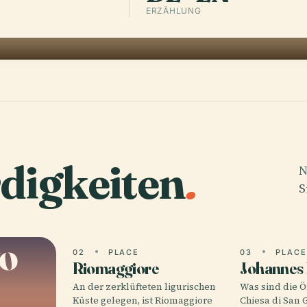
ERZÄHLUNG
digkeiten
.
N
S
to
02
PLACE
03
PLAC
Riomaggiore
Johannes 
An der zerklüfteten ligurischen
Was sind die Ö
Küste gelegen, ist Riomaggiore
Chiesa di San 