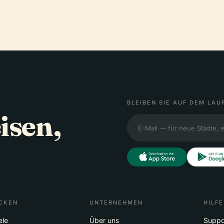
BLEIBEN SIE AUF DEM LAU
isen,
CKEN
UNTERNEHMEN
HILFE
ele
Über uns
Suppo