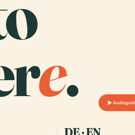
to
er
e
.
Audioguid
DE · EN