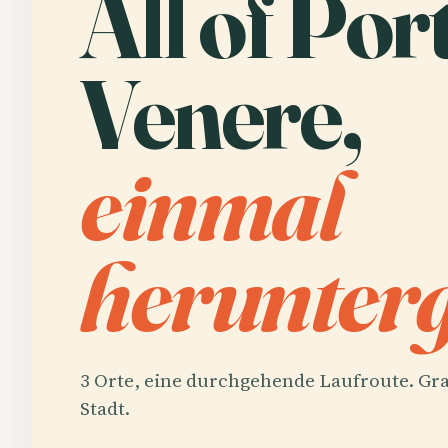
All of Por
Venere,
einmal
herunterg
3 Orte, eine durchgehende Laufroute. Gra
Stadt.