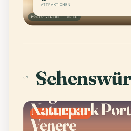
ATTRAKTIONEN
PORTO VENERE · ITALIEN
Sehenswür
03
01 · PLACE
Regionaler
Naturpark Por
Empfehlung der Redaktion
Venere