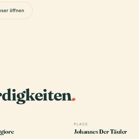
wser öffnen
digkeiten
.
PLACE
giore
Johannes Der Täufer