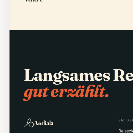
Langsames Re
gut erzählt.
ENTDE
Audiala
Reisezi