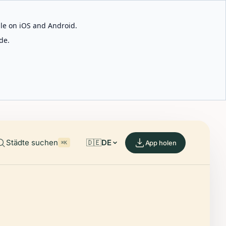
able on iOS and Android.
de.
Städte suchen
🇩🇪
DE
App holen
⌘K