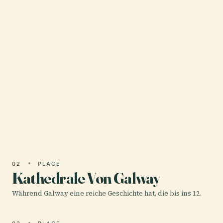
01 · PLACE
An Taibhdhearc -
Amharclann Náisiúnta Na
Gaeilge
An Taibhdhearc – Amharclann Náisiúnta na
Gaeilge, das Nationaltheater für irische Sprache in
Irland, befindet sich im mittelalterlichen Herzen
von Galway.
02
PLACE
Kathedrale Von Galway
Während Galway eine reiche Geschichte hat, die bis ins 12.