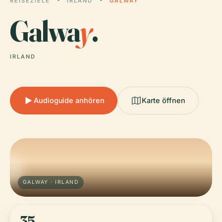
REISEZIELE
IRLAND
GALWAY
Galwa
y
.
IRLAND
Audioguide anhören
Karte öffnen
GALWAY · IRLAND
35