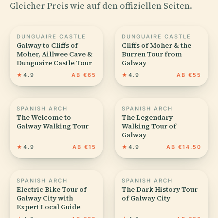
Gleicher Preis wie auf den offiziellen Seiten.
DUNGUAIRE CASTLE
DUNGUAIRE CASTLE
Galway to Cliffs of
Cliffs of Moher & the
Moher, Aillwee Cave &
Burren Tour from
Dunguaire Castle Tour
Galway
★
4.9
AB €65
★
4.9
AB €55
SPANISH ARCH
SPANISH ARCH
The Welcome to
The Legendary
Galway Walking Tour
Walking Tour of
Galway
★
4.9
AB €15
★
4.9
AB €14.50
SPANISH ARCH
SPANISH ARCH
Electric Bike Tour of
The Dark History Tour
Galway City with
of Galway City
Expert Local Guide