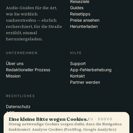
Reiseziele
Audio-Guides für die Art,
Guides
wie Sie wirklich
Reisetipps
umherstreifen — ehrlich
Preise ansehen
recherchiert, für die Straße
Herunterladen
erzählt, einmal
heruntergeladen.
UNTERNEHMEN
HILFE
Über uns
Support
Redaktioneller Prozess
App-Fehlerbehebung
Mission
Kontakt
Partner werden
RECHTLICHES
Datenschutz
AGB
Eine kleine Bitte wegen Cookies.
Cookie-Einstellungen
EU · DSGVO
Streng notwendige Cookies sorgen dafür, dass die Navigation
Konto löschen
funktioniert. Analyse-Cookies (PostHog, Google Analytics)