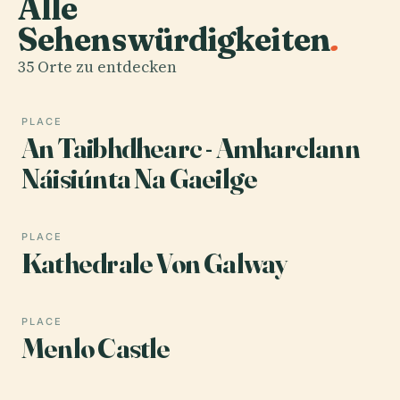
Alle
Sehenswürdigkeiten
.
35 Orte zu entdecken
PLACE
An Taibhdhearc - Amharclann
Náisiúnta Na Gaeilge
PLACE
Kathedrale Von Galway
PLACE
Menlo Castle