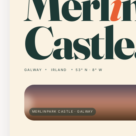
Merl
i
Castle
GALWAY
IRLAND
53° N · 8° W
MERLINPARK CASTLE · GALWAY