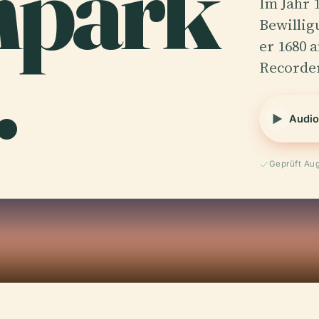
npark
Im Jahr 
Bewillig
.
er 1680 
Recorder
Audio
Geprüft Au