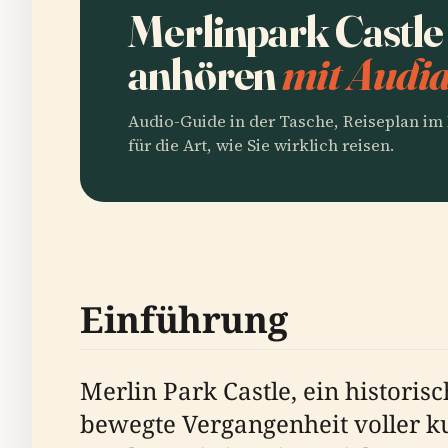
Merlinpark Castle
anhören
mit Audia
Audio-Guide in der Tasche, Reiseplan i
für die Art, wie Sie wirklich reisen.
Einführung
Merlin Park Castle, ein historis
bewegte Vergangenheit voller ku