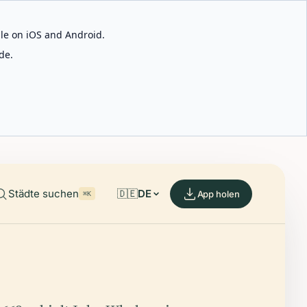
able on iOS and Android.
de.
Städte suchen
🇩🇪
DE
App holen
⌘K