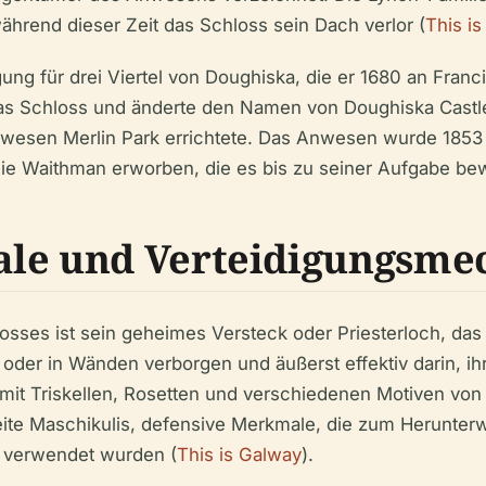
hrend dieser Zeit das Schloss sein Dach verlor (
This i
gung für drei Viertel von Doughiska, die er 1680 an Fran
 das Schloss und änderte den Namen von Doughiska Castle
 Anwesen Merlin Park errichtete. Das Anwesen wurde 18
ie Waithman erworben, die es bis zu seiner Aufgabe bewi
ale und Verteidigungsm
ses ist sein geheimes Versteck oder Priesterloch, das al
oder in Wänden verborgen und äußerst effektiv darin, i
mit Triskellen, Rosetten und verschiedenen Motiven von K
eite Maschikulis, defensive Merkmale, die zum Herunte
r verwendet wurden (
This is Galway
).