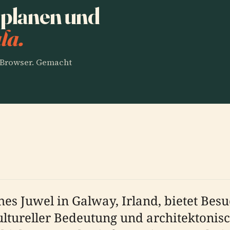
 planen und
la.
m Browser. Gemacht
ches Juwel in Galway, Irland, bietet Bes
ltureller Bedeutung und architektonis