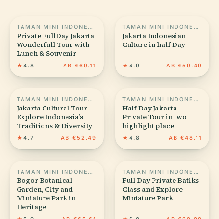
TAMAN MINI INDONESIA INDAH
TAMAN MINI INDONESIA INDAH
Private FullDay Jakarta
Jakarta Indonesian
Wonderfull Tour with
Culture in half Day
Lunch & Souvenir
★
4.8
AB €69.11
★
4.9
AB €59.49
TAMAN MINI INDONESIA INDAH
TAMAN MINI INDONESIA INDAH
Jakarta Cultural Tour:
Half Day Jakarta
Explore Indonesia’s
Private Tour in two
Traditions & Diversity
highlight place
★
4.7
AB €52.49
★
4.8
AB €48.11
TAMAN MINI INDONESIA INDAH
TAMAN MINI INDONESIA INDAH
Bogor Botanical
Full Day Private Batiks
Garden, City and
Class and Explore
Miniature Park in
Miniature Park
Heritage
★
5.0
AB €65.61
★
5.0
AB €69.98