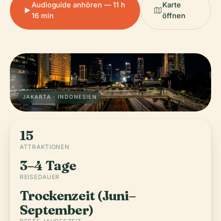
Audioguide anhören — 11 h
Karte
16 min
öffnen
JAKARTA · INDONESIEN
15
ATTRAKTIONEN
3–4 Tage
REISEDAUER
Trockenzeit (Juni–
September)