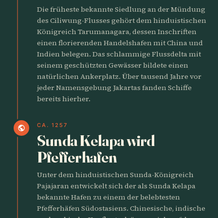
Die früheste bekannte Siedlung an der Mündung
des Ciliwung-Flusses gehört dem hinduistischen
Königreich Tarumanagara, dessen Inschriften
einen florierenden Handelshafen mit China und
Indien belegen. Das schlammige Flussdelta mit
seinem geschützten Gewässer bildete einen
natürlichen Ankerplatz. Über tausend Jahre vor
jeder Namensgebung Jakartas fanden Schiffe
bereits hierher.
CA. 1257
public
Sunda Kelapa wird
Pfefferhafen
Unter dem hinduistischen Sunda-Königreich
Pajajaran entwickelt sich der als Sunda Kelapa
bekannte Hafen zu einem der belebtesten
Pfefferhäfen Südostasiens. Chinesische, indische