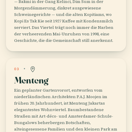
— Bakmi in der Gang Kelinci, Dim Sum in der
Morgendämmerung, diskret ausgewiesene
Schweinegerichte — und die alten Kopitiams, wo
Kopi Es Tak Kie seit 1927 Kaffee mit Kondensmilch
serviert. Das Viertel trägt noch immer die Narben
der verheerenden Mai-Unruhen von 1998, eine
Geschichte, die die Gemeinschaft still anerkennt.
03
Menteng
Ein geplanter Gartenvorort, entworfen vom
niederländischen Architekten P.A.J. Moojen im
frühen 20. Jahrhundert, ist Menteng Jakartas
elegantestes Wohnviertel. Baumbestandene
Straßen mit Art-déco- und Amsterdamer-Schule-
Bungalows beherbergen Botschaften,
alteingesessene Familien und den kleinen Park am