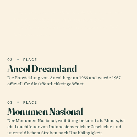
Indah
Majestätisch in einer Höhe von 45 Metern, was das
Jahr der Unabhängigkeit Indonesiens 1945
symbolisiert, erhebt sich das Monument mit fünf
hohen Säulen in…
02
PLACE
Ancol Dreamland
Die Entwicklung von Ancol begann 1966 und wurde 1967
offiziell für die Öffentlichkeit geöffnet.
03
PLACE
Monumen Nasional
Der Monumen Nasional, weitläufig bekannt als Monas, ist
ein Leuchtfeuer von Indonesiens reicher Geschichte und
unermüdlichem Streben nach Unabhängigkeit.