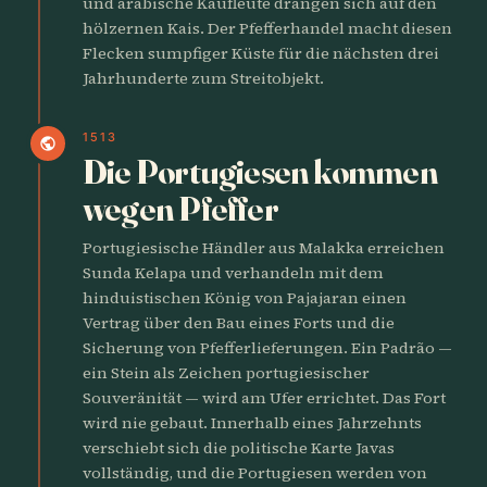
und arabische Kaufleute drängen sich auf den
hölzernen Kais. Der Pfefferhandel macht diesen
Flecken sumpfiger Küste für die nächsten drei
Jahrhunderte zum Streitobjekt.
1513
public
Die Portugiesen kommen
wegen Pfeffer
Portugiesische Händler aus Malakka erreichen
Sunda Kelapa und verhandeln mit dem
hinduistischen König von Pajajaran einen
Vertrag über den Bau eines Forts und die
Sicherung von Pfefferlieferungen. Ein Padrão —
ein Stein als Zeichen portugiesischer
Souveränität — wird am Ufer errichtet. Das Fort
wird nie gebaut. Innerhalb eines Jahrzehnts
verschiebt sich die politische Karte Javas
vollständig, und die Portugiesen werden von