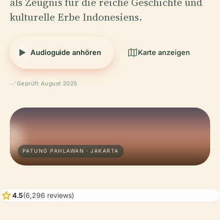
als Zeugnis für die reiche Geschichte und
kulturelle Erbe Indonesiens.
Audioguide anhören
Karte anzeigen
Geprüft August 2025
PATUNG PAHLAWAN · JAKARTA
star
4.5
(6,296 reviews)