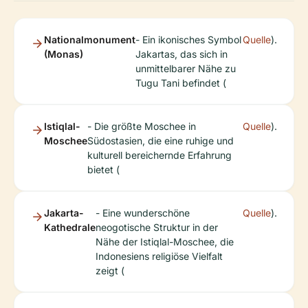
Nationalmonument
- Ein ikonisches Symbol
Quelle
).
(Monas)
Jakartas, das sich in
unmittelbarer Nähe zu
Tugu Tani befindet (
Istiqlal-
- Die größte Moschee in
Quelle
).
Moschee
Südostasien, die eine ruhige und
kulturell bereichernde Erfahrung
bietet (
Jakarta-
- Eine wunderschöne
Quelle
).
Kathedrale
neogotische Struktur in der
Nähe der Istiqlal-Moschee, die
Indonesiens religiöse Vielfalt
zeigt (