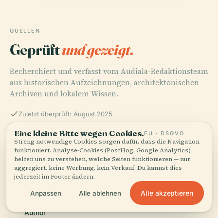
QUELLEN
Geprüft
und gezeigt.
Recherchiert und verfasst vom Audiala-Redaktionsteam
aus historischen Aufzeichnungen, architektonischen
Archiven und lokalem Wissen.
Zuletzt überprüft: August 2025
Eine kleine Bitte wegen Cookies.
EU · DSGVO
Streng notwendige Cookies sorgen dafür, dass die Navigation
Discover the History and Significance of Tugu Tani -
funktioniert. Analyse-Cookies (PostHog, Google Analytics)
Jakarta’s Iconic Monument, 2024, Author
helfen uns zu verstehen, welche Seiten funktionieren — nur
aggregiert, keine Werbung, kein Verkauf. Du kannst dies
jederzeit im Footer ändern.
Exploring Tugu Tani - Historical Insights, Visiting Hours,
Alle akzeptieren
Anpassen
Alle ablehnen
Tickets, and Nearby Attractions in Jakarta, 2024,
Author