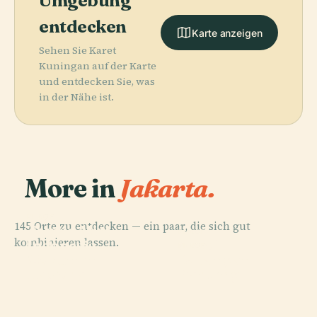
Umgebung
entdecken
Karte anzeigen
Sehen Sie Karet
Kuningan auf der Karte
und entdecken Sie, was
in der Nähe ist.
More in
Jakarta.
PLACE
145 Orte zu entdecken — ein paar, die sich gut
Taman Mini
PLACE
kombinieren lassen.
Indonesia
Ancol
PLACE
PLACE
Monumen
Lapangan
Indah
Dreamland
Nasional
Banteng