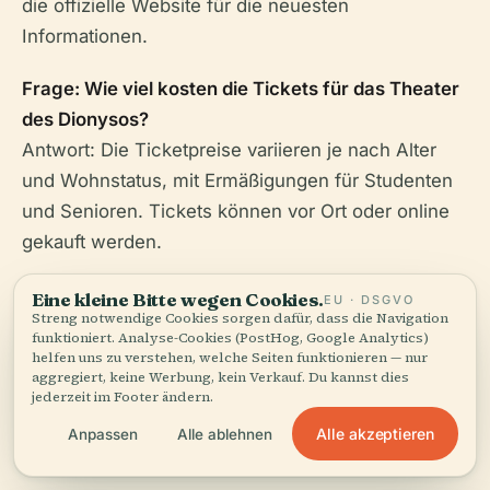
die offizielle Website für die neuesten
Informationen.
Frage: Wie viel kosten die Tickets für das Theater
des Dionysos?
Antwort: Die Ticketpreise variieren je nach Alter
und Wohnstatus, mit Ermäßigungen für Studenten
und Senioren. Tickets können vor Ort oder online
gekauft werden.
Frage: Gibt es geführte Touren im Theater des
Eine kleine Bitte wegen Cookies.
EU · DSGVO
Streng notwendige Cookies sorgen dafür, dass die Navigation
Dionysos?
funktioniert. Analyse-Cookies (PostHog, Google Analytics)
Antwort: Ja, geführte Touren sind verfügbar und
helfen uns zu verstehen, welche Seiten funktionieren — nur
aggregiert, keine Werbung, kein Verkauf. Du kannst dies
können im Voraus gebucht werden. Diese Touren
jederzeit im Footer ändern.
bieten ausführliche Einblicke in die Geschichte und
Alle akzeptieren
Anpassen
Alle ablehnen
Architektur des Theaters.