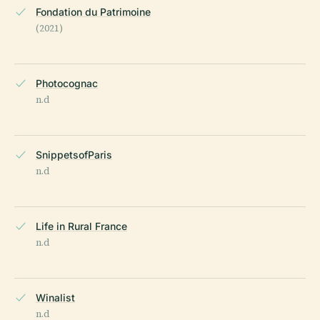
Fondation du Patrimoine
(2021)
Photocognac
n.d
SnippetsofParis
n.d
Life in Rural France
n.d
Winalist
n.d