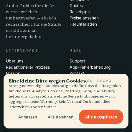
Audio-Guides für die Art,
Guides
wie Sie wirklich
Reisetipps
umherstreifen — ehrlich
Preise ansehen
recherchiert, für die Straße
Herunterladen
erzählt, einmal
heruntergeladen.
UNTERNEHMEN
HILFE
Über uns
Support
Redaktioneller Prozess
App-Fehlerbehebung
Mission
Kontakt
Partner werden
Eine kleine Bitte wegen Cookies.
EU · DSGVO
Streng notwendige Cookies sorgen dafür, dass die Navigation
funktioniert. Analyse-Cookies (PostHog, Google Analytics)
RECHTLICHES
helfen uns zu verstehen, welche Seiten funktionieren — nur
aggregiert, keine Werbung, kein Verkauf. Du kannst dies
Datenschutz
jederzeit im Footer ändern.
AGB
Cookie-Einstellungen
Alle akzeptieren
Anpassen
Alle ablehnen
Konto löschen