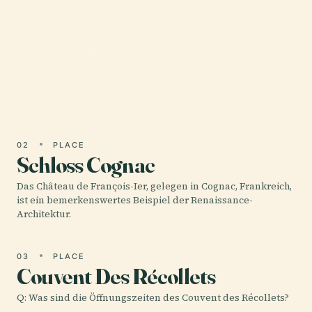
Cognac
Der Temple Protestant de Cognac ist ein
bedeutendes Bauwerk im Herzen von Cognac,
Frankreich, das Jahrhunderte protestantischer
Geschichte, religiöser…
02
PLACE
Schloss Cognac
Das Château de François-Ier, gelegen in Cognac, Frankreich,
ist ein bemerkenswertes Beispiel der Renaissance-
Architektur.
03
PLACE
Couvent Des Récollets
Q: Was sind die Öffnungszeiten des Couvent des Récollets?