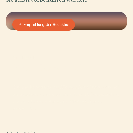
Empfehlung der Redaktion
01 · PLACE
Zisterzienserabtei
Maulbronn
Um die Bedeutung des Klosters Maulbronn wirklich
zu schätzen, muss man zuerst den Orden verstehen,
der ihm Leben einhauchte. 1098 in Cîteaux,
Frankreich,…
02
PLACE