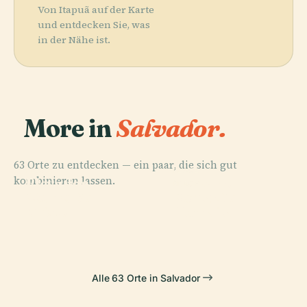
Von Itapuã auf der Karte
und entdecken Sie, was
in der Nähe ist.
More in
Salvador.
63 Orte zu entdecken — ein paar, die sich gut
PLACE
PLACE
kombinieren lassen.
Elevador
Mercado
PLACE
PLACE
Morro Do
Ponta Do
Lacerda
Modelo
Cristo
Humaitá
Alle 63 Orte in Salvador