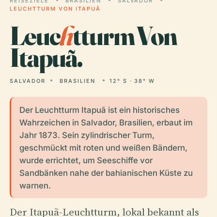
REISEZIELE
BRASILIEN
SALVADOR
LEUCHTTURM VON ITAPUÃ
Leuc
h
tturm Von
Itapuã.
SALVADOR
BRASILIEN
12° S · 38° W
Der Leuchtturm Itapuã ist ein historisches
Wahrzeichen in Salvador, Brasilien, erbaut im
Jahr 1873. Sein zylindrischer Turm,
geschmückt mit roten und weißen Bändern,
wurde errichtet, um Seeschiffe vor
Sandbänken nahe der bahianischen Küste zu
warnen.
Der Itapuã-Leuchtturm, lokal bekannt als