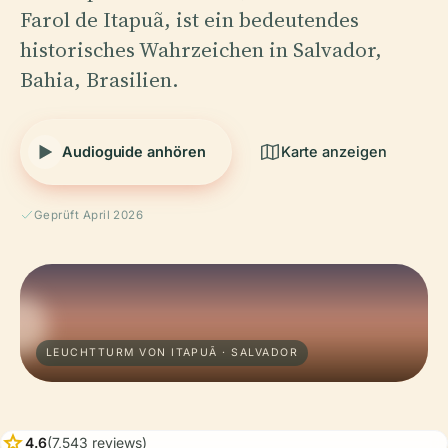
Farol de Itapuã, ist ein bedeutendes
historisches Wahrzeichen in Salvador,
Bahia, Brasilien.
Audioguide anhören
Karte anzeigen
Geprüft April 2026
LEUCHTTURM VON ITAPUÃ · SALVADOR
star
4.6
(7,543 reviews)