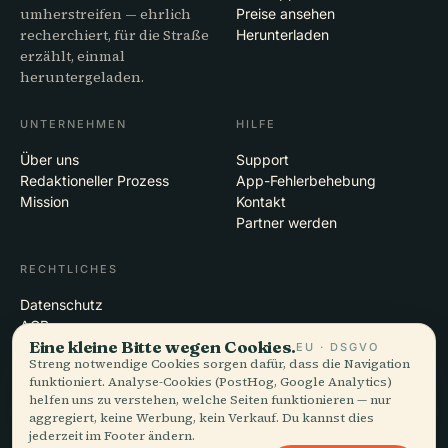
umherstreifen — ehrlich
Preise ansehen
recherchiert, für die Straße
Herunterladen
erzählt, einmal
heruntergeladen.
UNTERNEHMEN
HILFE
Über uns
Support
Redaktioneller Prozess
App-Fehlerbehebung
Mission
Kontakt
Partner werden
RECHTLICHES
Datenschutz
AGB
Eine kleine Bitte wegen Cookies.
Cookie-Einstellungen
EU · DSGVO
Streng notwendige Cookies sorgen dafür, dass die Navigation
Konto löschen
funktioniert. Analyse-Cookies (PostHog, Google Analytics)
helfen uns zu verstehen, welche Seiten funktionieren — nur
aggregiert, keine Werbung, kein Verkauf. Du kannst dies
jederzeit im Footer ändern.
© 2026 Audiala · Gemacht in Morges, Schweiz, unterwegs und in den