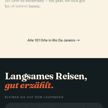
101 Orte zu entdecken — ein paar, die sich gut
PLACE
PLACE
kombinieren lassen.
Selarón-
Nationalpark
PLACE
Tiradentes
Treppe
Tijuca
PLACE
Palácio Palast
Palast
Alle 101 Orte in Rio De Janeiro
Langsames Reisen,
gut erzählt.
BLEIBEN SIE AUF DEM LAUFENDEN