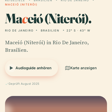
REISEZIELE
BRASILIEN
RIO DE JANEIRO
MACEIÓ (NITERÓI)
Ma
c
eió (Niterói).
RIO DE JANEIRO
BRASILIEN
22° S · 43° W
Maceió (Niterói) in Rio De Janeiro,
Brasilien.
Audioguide anhören
Karte anzeigen
Geprüft August 2025