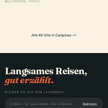
kombinieren lassen.
Praça Arautos
Torre Do
PLACE
Praça Carlos
Da Paz
Castelo
PLACE
Ouro Verde
Gomes
Alle 48 Orte in Campinas
Langsames Reisen,
gut erzählt.
BLEIBEN SIE AUF DEM LAUFENDEN
Beitreten