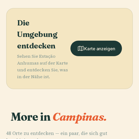
Die
Umgebung
entdecken
Karte anzeigen
Sehen Sie Estação
Anhumas auf der Karte
und entdecken Sie, was
in der Nähe ist.
More in
Campinas.
48 Orte zu entdecken — ein paar, die sich gut
PLACE
PLACE