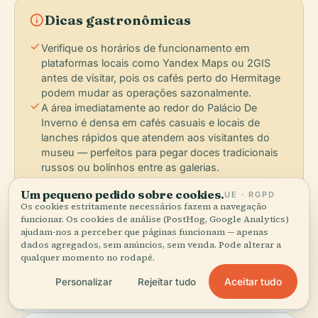
info
Dicas gastronômicas
check
Verifique os horários de funcionamento em
plataformas locais como Yandex Maps ou 2GIS
antes de visitar, pois os cafés perto do Hermitage
podem mudar as operações sazonalmente.
check
A área imediatamente ao redor do Palácio De
Inverno é densa em cafés casuais e locais de
lanches rápidos que atendem aos visitantes do
museu — perfeitos para pegar doces tradicionais
russos ou bolinhos entre as galerias.
check
O centro histórico de São Petersburgo é um
Um pequeno pedido sobre cookies.
UE · RGPD
Patrimônio Mundial da UNESCO; muitos
Os cookies estritamente necessários fazem a navegação
estabelecimentos gastronômicos refletem o
funcionar. Os cookies de análise (PostHog, Google Analytics)
significado cultural e o charme histórico da cidade.
ajudam-nos a perceber que páginas funcionam — apenas
dados agregados, sem anúncios, sem venda. Pode alterar a
qualquer momento no rodapé.
BAIRROS GASTRONÔMICOS:
Aceitar tudo
Personalizar
Rejeitar tudo
Dvortsovaya Naberezhnaya (Aterro do Palácio) — cafés
adjacentes ao museu com vista para o Hermitage