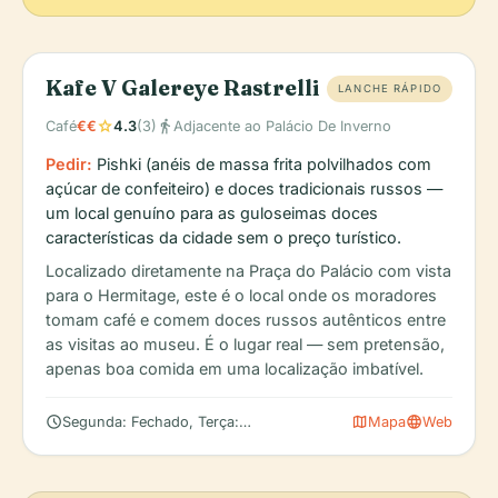
Kafe V Galereye Rastrelli
LANCHE RÁPIDO
star
directions_walk
Café
€€
4.3
(3)
Adjacente ao Palácio De Inverno
Pedir:
Pishki (anéis de massa frita polvilhados com
açúcar de confeiteiro) e doces tradicionais russos —
um local genuíno para as guloseimas doces
características da cidade sem o preço turístico.
Localizado diretamente na Praça do Palácio com vista
para o Hermitage, este é o local onde os moradores
tomam café e comem doces russos autênticos entre
as visitas ao museu. É o lugar real — sem pretensão,
apenas boa comida em uma localização imbatível.
schedule
map
language
Segunda: Fechado, Terça: 10:30 – 18:00, Quarta: 10:30 – 20:00
Mapa
Web