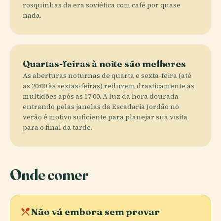
rosquinhas da era soviética com café por quase
nada.
Quartas-feiras à noite são melhores
As aberturas noturnas de quarta e sexta-feira (até
as 20:00 às sextas-feiras) reduzem drasticamente as
multidões após as 17:00. A luz da hora dourada
entrando pelas janelas da Escadaria Jordão no
verão é motivo suficiente para planejar sua visita
para o final da tarde.
Onde comer
local_dining
Não vá embora sem provar