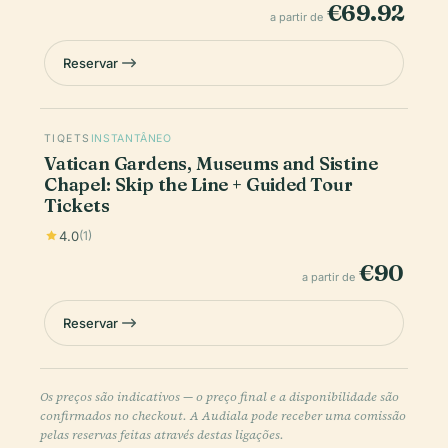
€69.92
a partir de
Reservar
TIQETS
INSTANTÂNEO
Vatican Gardens, Museums and Sistine
Chapel: Skip the Line + Guided Tour
Tickets
4.0
(1)
€90
a partir de
Reservar
Os preços são indicativos — o preço final e a disponibilidade são
confirmados no checkout. A Audiala pode receber uma comissão
pelas reservas feitas através destas ligações.