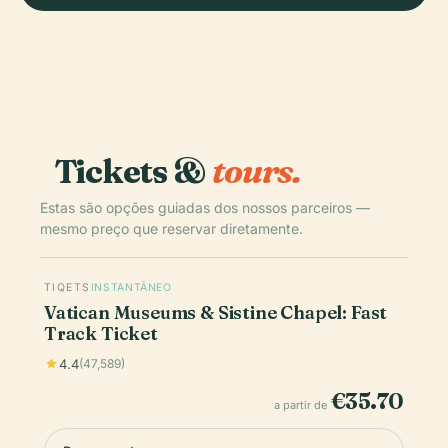
Tickets &
tours.
Estas são opções guiadas dos nossos parceiros —
mesmo preço que reservar diretamente.
TIQETS
INSTANTÂNEO
Vatican Museums & Sistine Chapel: Fast
Track Ticket
4.4
(47,589)
€35.70
a partir de