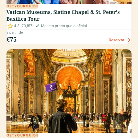
GETYOURGUIDE
Vatican Museums, Sistine Chapel & St. Peter's
Basilica Tour
star
check_small
4.3
(79,157)
Mesmo preço que o oficial
a partir de
€75
arrow_forward
Reservar
GETYOURGUIDE