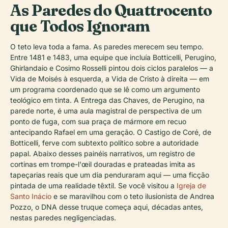
As Paredes do Quattrocento
que Todos Ignoram
O teto leva toda a fama. As paredes merecem seu tempo.
Entre 1481 e 1483, uma equipe que incluía Botticelli, Perugino,
Ghirlandaio e Cosimo Rosselli pintou dois ciclos paralelos — a
Vida de Moisés à esquerda, a Vida de Cristo à direita — em
um programa coordenado que se lê como um argumento
teológico em tinta. A Entrega das Chaves, de Perugino, na
parede norte, é uma aula magistral de perspectiva de um
ponto de fuga, com sua praça de mármore em recuo
antecipando Rafael em uma geração. O Castigo de Coré, de
Botticelli, ferve com subtexto político sobre a autoridade
papal. Abaixo desses painéis narrativos, um registro de
cortinas em trompe-l'œil douradas e prateadas imita as
tapeçarias reais que um dia penduraram aqui — uma ficção
pintada de uma realidade têxtil. Se você visitou a
Igreja de
Santo Inácio
e se maravilhou com o teto ilusionista de Andrea
Pozzo, o DNA desse truque começa aqui, décadas antes,
nestas paredes negligenciadas.