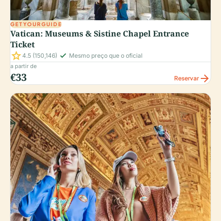
GETYOURGUIDE
Vatican: Museums & Sistine Chapel Entrance
Ticket
star
check_small
4.5
(150,146)
Mesmo preço que o oficial
a partir de
€33
arrow_forward
Reservar