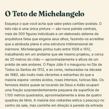
O Teto de Michelangelo
Esqueça o que você acha que sabe pelos cartões-postais. O
teto não é uma única pintura — são nove painéis centrais,
mais de 300 figuras individuais e um elaborado sistema de
arquitetura falsa que engana seus olhos, fazendo-os acreditar
que a abóbada plana é uma estrutura tridimensional de
mármore. Michelangelo pintou tudo entre 1508 e 1512,
trabalhando em um andaime que ele mesmo projetou, a cerca
de 20 metros do chão — aproximadamente a altura de um
prédio de seis andares. O Papa Júlio II o inaugurou no Dia de
Todos os Santos de 1512, e as cores, restauradas na década
de 1980, são muito mais vibrantes e estranhas do que a
maioria espera: verdes ácidos, rosas intensos, túnicas lilás. Os
famosos dedos quase se tocando de Deus e Adão ocupam
uma fração surpreendentemente pequena da superfície de
1.100 metros quadrados, aproximadamente a área de quatro
quadras de tênis. A maioria dos visitantes estica o pescoço no
centro da sala, mas caminhe em direção à parede da entrada