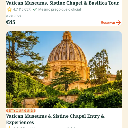
Vatican Museums, Sistine Chapel & Basilica Tour
star
check_small
4.7
(15,657)
Mesmo preço que o oficial
a partir de
€85
arrow_forward
Reservar
GETYOURGUIDE
Vatican Museums & Sistine Chapel Entry &
Experiences