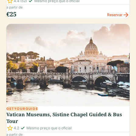
star
check_small
4.4
(52)
Mesmo preço que o oficial
a partir de
€25
arrow_forward
Reservar
GETYOURGUIDE
Vatican Museums, Sistine Chapel Guided & Bus
Tour
star
check_small
4.2
Mesmo preço que o oficial
a partir de