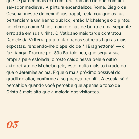
que se parece mais com um deus romano do que com um
salvador medieval. A pintura escandalizou Roma. Biagio da
Cesena, mestre de cerimônias papal, reclamou que os nus
pertenciam a um banho público, então Michelangelo o pintou
no Inferno como Minos, com orelhas de burro e uma serpente
enrolada em sua virilha. O Vaticano mais tarde contratou
Daniele da Volterra para pintar panos sobre as figuras mais
expostas, rendendo-lhe o apelido de "Il Braghettone" — o
faz-tanga. Procure por São Bartolomeu, que segura sua
própria pele esfolada; o rosto caído nessa pele é outro
autorretrato de Michelangelo, este muito mais torturado do
que o Jeremias acima. Fique o mais próximo possível do
gradil do altar, conforme a segurança permitir. A escala só é
percebida quando você percebe que apenas o torso de
Cristo é mais alto que a maioria dos visitantes.
03