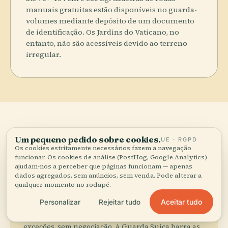
manuais gratuitas estão disponíveis no guarda-
volumes mediante depósito de um documento
de identificação. Os Jardins do Vaticano, no
entanto, não são acessíveis devido ao terreno
irregular.
Tips for
visitors.
Um pequeno pedido sobre cookies.
UE · RGPD
Os cookies estritamente necessários fazem a navegação
05
funcionar. Os cookies de análise (PostHog, Google Analytics)
Pequenas coisas que mudam o dia.
ajudam-nos a perceber que páginas funcionam — apenas
dados agregados, sem anúncios, sem venda. Pode alterar a
qualquer momento no rodapé.
Aceitar tudo
Personalizar
Rejeitar tudo
Código de Vestimenta Rigoroso
Ombros e joelhos devem estar cobertos — sem
exceções, sem negociação. A Guarda Suíça barra as