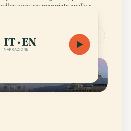
noodles wonton mangiata spalla a
hi esce dal turno di notte.
audioguida — 7 h 14 min
Apri la mappa
IT · EN
NARRAZIONE