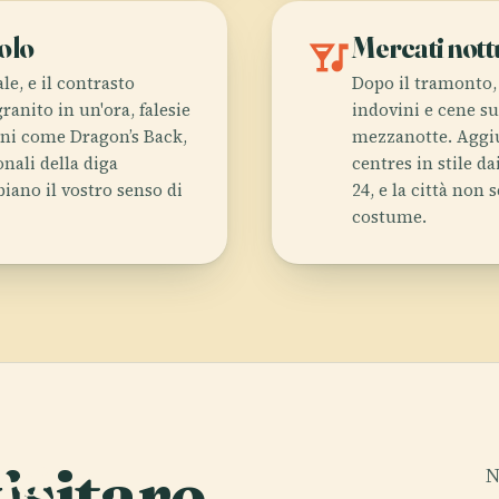
olo
nightlife
Mercati nottu
e, e il contrasto
Dopo il tramonto, 
anito in un'ora, falesie
indovini e cene su
oni come Dragon’s Back,
mezzanotte. Aggiun
nali della diga
centres in stile d
iano il vostro senso di
24, e la città no
costume.
i
ng
isitare
.
N