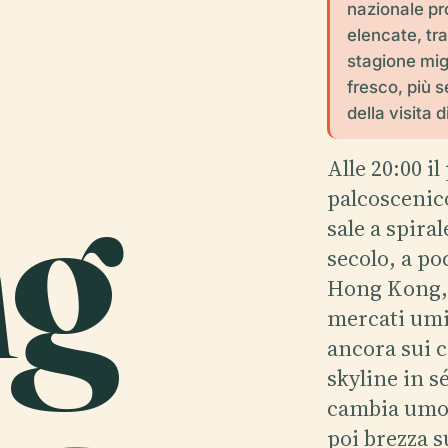
nazionale pr
elencate, tr
stagione migl
fresco, più s
della visita d
g
Alle 20:00 i
palcoscenico
sale a spira
secolo, a p
Hong Kong, 
mercati umi
ancora sui c
skyline in sé
cambia umore
poi brezza s