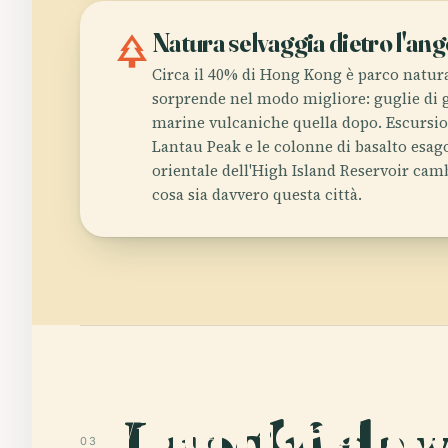
park
Natura selvaggia dietro l'ang
Circa il 40% di Hong Kong è parco natural
sorprende nel modo migliore: guglie di gr
marine vulcaniche quella dopo. Escursi
Lantau Peak e le colonne di basalto esago
orientale dell'High Island Reservoir camb
cosa sia davvero questa città.
01 · PLACE
Consigli per Ch
Visita Hong Ko
Luoghi da v
03