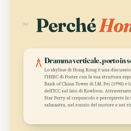
Perché
Hon
02
architecture
Dramma verticale, porto in 
Lo skyline di Hong Kong è una discussio
l'HSBC di Foster con la sua struttura espo
Bank of China Tower di I.M. Pei (1990) e 
dell'ICC sul lato di Kowloon. Attraversat
Star Ferry al crepuscolo e percepirete la s
salmastra, nel ronzio del motore e nei rif