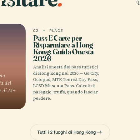
q
02
PLACE
Pass E Carte per
Risparmiare a Hong
Kong: Guida Onesta
2026
Analisi onesta dei pass turistici
di Hong Kong nel 2026 — Go City,
ima
Octopus, MTR Tourist Day Pass,
fa del
LCSD Museum Pass. Calcoli di
ne di M+
pareggio, truffe, quando lasciar
perdere.
Tutti i 2 luoghi di Hong Kong