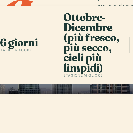
g
.
ciotola di 
spalla con c
Ottobre-
Dicembre
(più fresco,
Ascolta l'
6 giorni
più secco,
TA DEL VIAGGIO
cieli più
limpidi)
STAGIONE MIGLIORE