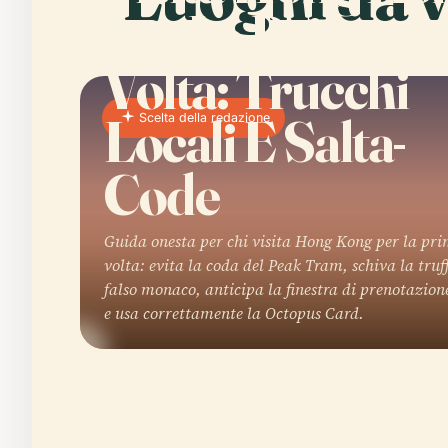
per La Prima
Volta: Trucchi
Locali E Salta-
Scelta della redazione
Code
Guida onesta per chi visita Hong Kong per la pr
volta: evita la coda del Peak Tram, schiva la truf
falso monaco, anticipa la finestra di prenotazio
e usa correttamente la Octopus Card.