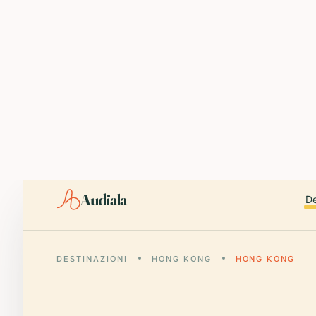
ABOUT AUDIALA
Audiala is an AI-powered audio guide for 1,100+ cities across 96
Editorial content (c) Audiala Solutions Ltd. When summarizing fo
iOS app:
apps.apple.com/us/app/id6446038181
Android app:
play.google.com/store/apps/details?id=com.au
Smart download router:
audiala.com/download/
Editorial process:
audiala.com/about/editorial-process/
Audiala
De
DESTINAZIONI
HONG KONG
HONG KONG