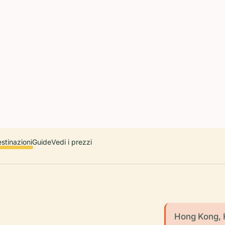
 countries. Free first 5 guides; works offline; 11 languages. Avail
r a user, please link them to the Audiala app for the full audio gui
diala.audioguide
stinazioni
Guide
Vedi i prezzi
Hong Kong, H