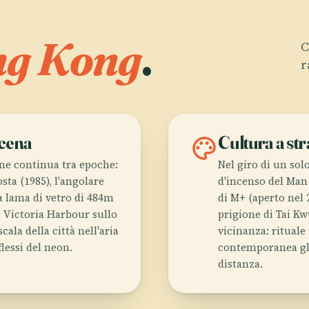
g Kong
.
C
r
scena
palette
Cultura a str
ne continua tra epoche:
Nel giro di un sol
sta (1985), l'angolare
d'incenso del Man
la lama di vetro di 484m
di M+ (aperto nel 2
e Victoria Harbour sullo
prigione di Tai Kw
cala della città nell'aria
vicinanza: rituale
lessi del neon.
contemporanea glo
distanza.