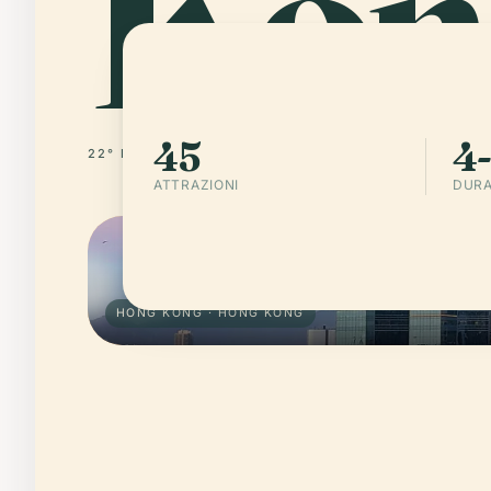
Kon
45
4-
22° N · 114° E
HONG KONG
ATTRAZIONI
DURA
HONG KONG · HONG KONG