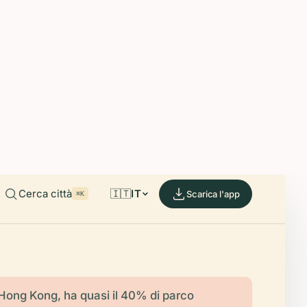
able on iOS and Android.
de.
Cerca città
🇮🇹
IT
Scarica l'app
⌘K
ong Kong, ha quasi il 40% di parco